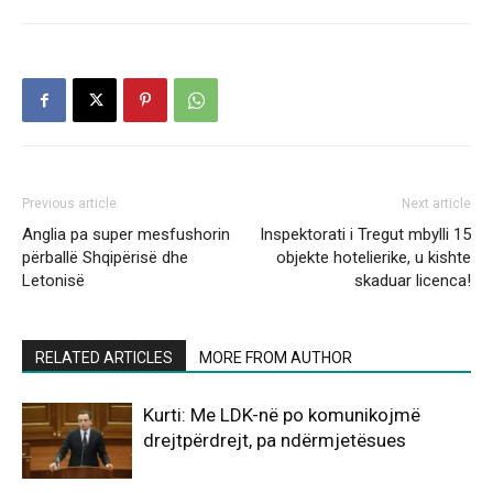
Previous article
Next article
Anglia pa super mesfushorin
Inspektorati i Tregut mbylli 15
përballë Shqipërisë dhe
objekte hotelierike, u kishte
Letonisë
skaduar licenca!
RELATED ARTICLES
MORE FROM AUTHOR
Kurti: Me LDK-në po komunikojmë
drejtpërdrejt, pa ndërmjetësues