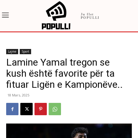
Ju flet
POPULLI
Lajme
Sport
Lamine Yamal tregon se
kush është favorite për ta
fituar Ligën e Kampionëve..
18 Mars, 2025