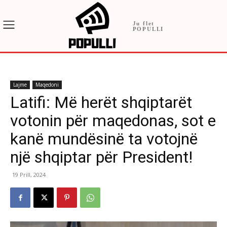
Ju flet
POPULLI
Lajme
Maqedoni
Latifi: Më herët shqiptarët
votonin për maqedonas, sot e
kanë mundësinë ta votojnë
një shqiptar për President!
19 Prill, 2024