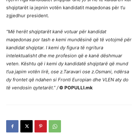
shqiptarët ia jepnin votën kandidatit maqedonas për t’u
zgjedhur president.
“Më herët shqiptarët kanë votuar për kandidat
maqedonas por tash e kemi mundësinë që të votojmë për
kandidat shqiptar. I kemi dy figura të ngritura
intelektualisht dhe me profesion që e kanë dëshmuar
veten. Kështu që i kemi dy kandidatë shqiptarë që mund
t’ua japim votën lirë, ose z.Taravari ose z.Osmani, ndërsa
dy frontet që ndahen si Fronti Europian dhe VLEN aty do
të vendosin qytetarët.” /
© POPULLI.mk