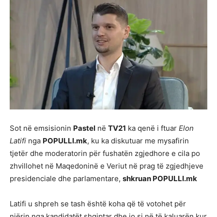
Sot në emsisionin
Pastel
në
TV21
ka qenë i ftuar
Elon
Latifi
nga
POPULLI.mk
, ku ka diskutuar me mysafirin
tjetër dhe moderatorin për fushatën zgjedhore e cila po
zhvillohet në Maqedoninë e Veriut në prag të zgjedhjeve
presidenciale dhe parlamentare,
shkruan POPULLI.mk
Latifi u shpreh se tash është koha që të votohet për
njërin nga kandidatët shqiptar dhe jo si në të kaluarën kur