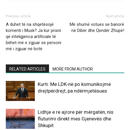
Previous article
Next article
A duhet të na shqetësojë
Më shumë votues se banorë
komenti i Musk? Ja kur prisni
në Dibër dhe Qendër Zhupë!
që inteligjenca artificiale të
bëhet më e zgjuar se personi
më i zgjuar në botë
RELATED ARTICLES
MORE FROM AUTHOR
Kurti: Me LDK-në po komunikojmë
drejtpërdrejt, pa ndërmjetësues
Lidhje e re ajrore për mërgatën, nis
fluturimi direkt mes Gjenevës dhe
Shkupit