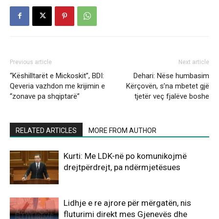
Previous article
Next article
“Këshilltarët e Mickoskit”, BDI:
Dehari: Nëse humbasim
Qeveria vazhdon me krijimin e
Kërçovën, s’na mbetet gjë
“zonave pa shqiptarë”
tjetër veç fjalëve boshe
RELATED ARTICLES
MORE FROM AUTHOR
Kurti: Me LDK-në po komunikojmë
drejtpërdrejt, pa ndërmjetësues
Lidhje e re ajrore për mërgatën, nis
fluturimi direkt mes Gjenevës dhe