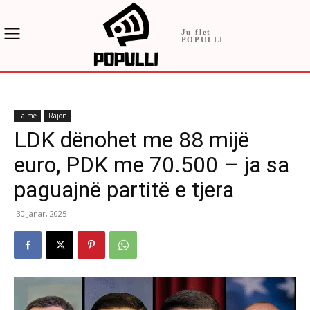
Ju flet
POPULLI
Lajme
Rajon
LDK dënohet me 88 mijë
euro, PDK me 70.500 – ja sa
paguajnë partitë e tjera
30 Janar, 2025