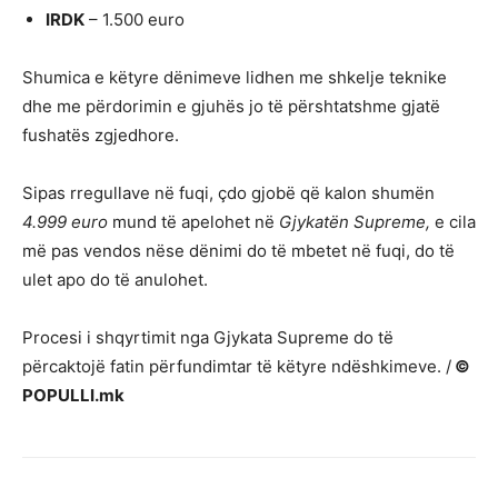
IRDK
– 1.500 euro
Shumica e këtyre dënimeve lidhen me shkelje teknike
dhe me përdorimin e gjuhës jo të përshtatshme gjatë
fushatës zgjedhore.
Sipas rregullave në fuqi, çdo gjobë që kalon shumën
4.999 euro
mund të apelohet në
Gjykatën Supreme,
e cila
më pas vendos nëse dënimi do të mbetet në fuqi, do të
ulet apo do të anulohet.
Procesi i shqyrtimit nga Gjykata Supreme do të
përcaktojë fatin përfundimtar të këtyre ndëshkimeve. /
©
POPULLI.mk