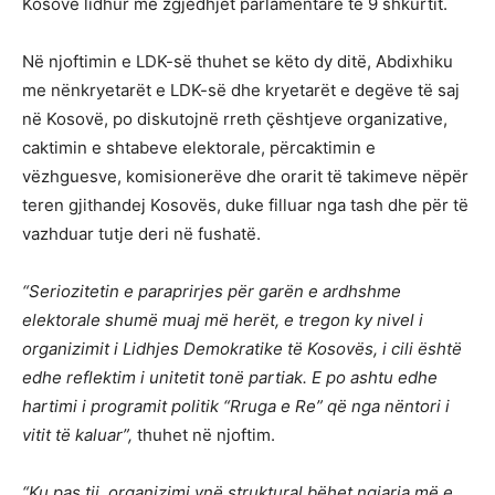
Kosovë lidhur me zgjedhjet parlamentare të 9 shkurtit.
Në njoftimin e LDK-së thuhet se këto dy ditë, Abdixhiku
me nënkryetarët e LDK-së dhe kryetarët e degëve të saj
në Kosovë, po diskutojnë rreth çështjeve organizative,
caktimin e shtabeve elektorale, përcaktimin e
vëzhguesve, komisionerëve dhe orarit të takimeve nëpër
teren gjithandej Kosovës, duke filluar nga tash dhe për të
vazhduar tutje deri në fushatë.
“Seriozitetin e paraprirjes për garën e ardhshme
elektorale shumë muaj më herët, e tregon ky nivel i
organizimit i Lidhjes Demokratike të Kosovës, i cili është
edhe reflektim i unitetit tonë partiak. E po ashtu edhe
hartimi i programit politik “Rruga e Re” që nga nëntori i
vitit të kaluar”,
thuhet në njoftim.
“Ku pas tij, organizimi ynë struktural bëhet ngjarja më e