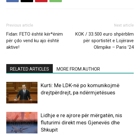
Previous article
Next article
Fidan: FETO është kër*ënim
KOK / 33.500 euro shpërblim
për çdo vend ku ajo është
për sportistët e Lojërave
aktive!
Olimpike – Paris ’24
RELATED ARTICLES
MORE FROM AUTHOR
Kurti: Me LDK-në po komunikojmë
drejtpërdrejt, pa ndërmjetësues
Lidhje e re ajrore për mërgatën, nis
fluturimi direkt mes Gjenevës dhe
Shkupit