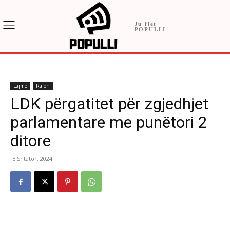
Ju flet
POPULLI
Lajme
Rajon
LDK përgatitet për zgjedhjet
parlamentare me punëtori 2
ditore
5 Shtator, 2024