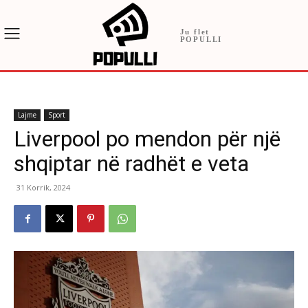
Ju flet
POPULLI
Lajme
Sport
Liverpool po mendon për një
shqiptar në radhët e veta
31 Korrik, 2024