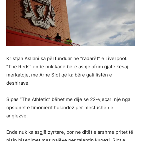
Kristjan Asllani ka përfunduar në “radarët” e Liverpool.
“The Reds” ende nuk kanë bërë asnjë afrim gjatë kësaj
merkatoje, me Arne Slot që ka bërë gati listën e
dëshirave.
Sipas “The Athletic” bëhet me dije se 22-vjeçari një nga
opsionet e timonierit holandez për mesfushën e
anglezve.
Ende nuk ka asgjë zyrtare, por në ditët e arshme pritet të
nisin bisedimet mes palëve për talentin kuqezi. Slot e