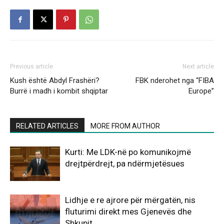
Previous article
Next article
Kush është Abdyl Frashëri?
FBK nderohet nga “FIBA
Burrë i madh i kombit shqiptar
Europe”
RELATED ARTICLES
MORE FROM AUTHOR
Kurti: Me LDK-në po komunikojmë
drejtpërdrejt, pa ndërmjetësues
Lidhje e re ajrore për mërgatën, nis
fluturimi direkt mes Gjenevës dhe
Shkupit