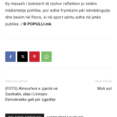
Ky mesazh i boksierit të njohur reflekton jo vetëm
mbështetje politike, por edhe frymëzim për këmbëngulje
dhe besim në fitore, si në sport ashtu edhe në jetën
publike. /
© POPULLI.mk
Previous article
Next article
(FOTO) Atmosferë e zjarrtë në
Moti sot
Gazibabë, ekipi i Lëvizjes
Demokratike gati për zgjedhje