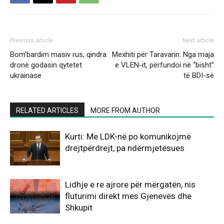
Previous article
Next article
Bom’bardim masiv rus, qindra
Mexhiti për Taravarin: Nga maja
dronë godasin qytetet
e VLEN-it, përfundoi në “bisht”
ukrainase
të BDI-së
RELATED ARTICLES
MORE FROM AUTHOR
Kurti: Me LDK-në po komunikojmë
drejtpërdrejt, pa ndërmjetësues
Lidhje e re ajrore për mërgatën, nis
fluturimi direkt mes Gjenevës dhe
Shkupit