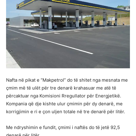
Nafta në pikat e “Makpetrol” do të shitet nga mesnata me
çmim më të ulët për tre denarë krahasuar me atë të
përcaktuar nga Komisioni Rregullator për Energjetikë.
Kompania që dje kishte ulur çmimin për dy denarë, me
korrigjimin e ri e çon uljen totale në tre denarë për litër.
Me ndryshimin e fundit, çmimi i naftës do të jetë 92,5
denarë për litër.