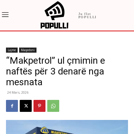
Ju flet
POPULLI
Lajme
Maqedoni
“Makpetrol” ul çmimin e
naftës për 3 denarë nga
mesnata
24 Mars, 2026