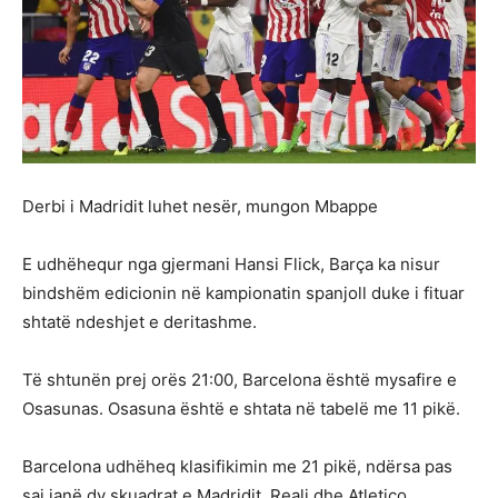
Derbi i Madridit luhet nesër, mungon Mbappe
E udhëhequr nga gjermani Hansi Flick, Barça ka nisur
bindshëm edicionin në kampionatin spanjoll duke i fituar
shtatë ndeshjet e deritashme.
Të shtunën prej orës 21:00, Barcelona është mysafire e
Osasunas. Osasuna është e shtata në tabelë me 11 pikë.
Barcelona udhëheq klasifikimin me 21 pikë, ndërsa pas
saj janë dy skuadrat e Madridit, Reali dhe Atletico.