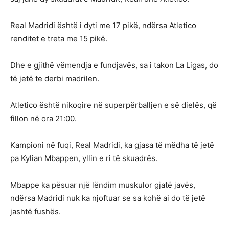
Real Madridi është i dyti me 17 pikë, ndërsa Atletico
renditet e treta me 15 pikë.
Dhe e gjithë vëmendja e fundjavës, sa i takon La Ligas, do
të jetë te derbi madrilen.
Atletico është nikoqire në superpërballjen e së dielës, që
fillon në ora 21:00.
Kampioni në fuqi, Real Madridi, ka gjasa të mëdha të jetë
pa Kylian Mbappen, yllin e ri të skuadrës.
Mbappe ka pësuar një lëndim muskulor gjatë javës,
ndërsa Madridi nuk ka njoftuar se sa kohë ai do të jetë
jashtë fushës.