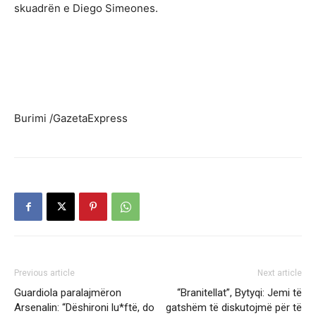
skuadrën e Diego Simeones.
Burimi /GazetaExpress
Previous article
Next article
Guardiola paralajmëron
“Branitellat”, Bytyqi: Jemi të
Arsenalin: “Dëshironi lu*ftë, do
gatshëm të diskutojmë për të