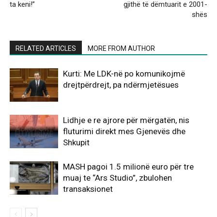
ta keni!”
gjithë të dëmtuarit e 2001-
shës
RELATED ARTICLES
MORE FROM AUTHOR
Kurti: Me LDK-në po komunikojmë
drejtpërdrejt, pa ndërmjetësues
Lidhje e re ajrore për mërgatën, nis
fluturimi direkt mes Gjenevës dhe
Shkupit
MASH pagoi 1.5 milionë euro për tre
muaj te “Ars Studio”, zbulohen
transaksionet