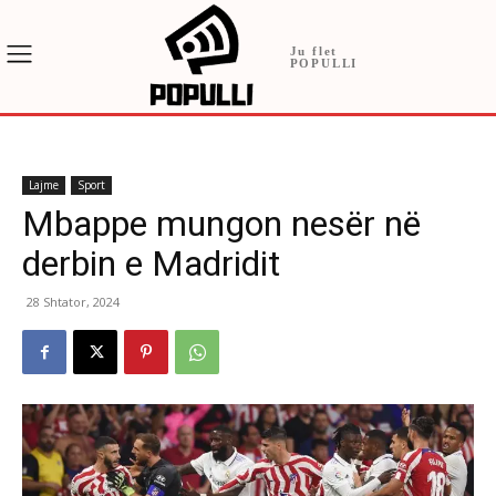
Ju flet
POPULLI
Lajme
Sport
Mbappe mungon nesër në
derbin e Madridit
28 Shtator, 2024