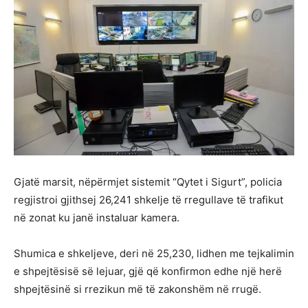
Gjatë marsit, nëpërmjet sistemit “Qytet i Sigurt”, policia
regjistroi gjithsej 26,241 shkelje të rregullave të trafikut
në zonat ku janë instaluar kamera.
Shumica e shkeljeve, deri në 25,230, lidhen me tejkalimin
e shpejtësisë së lejuar, gjë që konfirmon edhe një herë
shpejtësinë si rrezikun më të zakonshëm në rrugë.