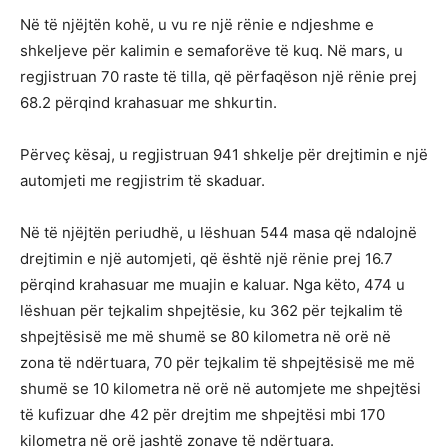
Në të njëjtën kohë, u vu re një rënie e ndjeshme e
shkeljeve për kalimin e semaforëve të kuq. Në mars, u
regjistruan 70 raste të tilla, që përfaqëson një rënie prej
68.2 përqind krahasuar me shkurtin.
Përveç kësaj, u regjistruan 941 shkelje për drejtimin e një
automjeti me regjistrim të skaduar.
Në të njëjtën periudhë, u lëshuan 544 masa që ndalojnë
drejtimin e një automjeti, që është një rënie prej 16.7
përqind krahasuar me muajin e kaluar. Nga këto, 474 u
lëshuan për tejkalim shpejtësie, ku 362 për tejkalim të
shpejtësisë me më shumë se 80 kilometra në orë në
zona të ndërtuara, 70 për tejkalim të shpejtësisë me më
shumë se 10 kilometra në orë në automjete me shpejtësi
të kufizuar dhe 42 për drejtim me shpejtësi mbi 170
kilometra në orë jashtë zonave të ndërtuara.