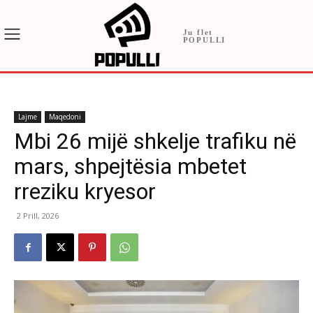
Ju flet
POPULLI
Lajme
Maqedoni
Mbi 26 mijë shkelje trafiku në
mars, shpejtësia mbetet
rreziku kryesor
2 Prill, 2026