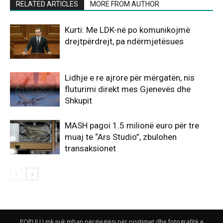
RELATED ARTICLES
MORE FROM AUTHOR
Kurti: Me LDK-në po komunikojmë
drejtpërdrejt, pa ndërmjetësues
Lidhje e re ajrore për mërgatën, nis
fluturimi direkt mes Gjenevës dhe
Shkupit
MASH pagoi 1.5 milionë euro për tre
muaj te “Ars Studio”, zbulohen
transaksionet
POPULLI.mk nuk mban përgjegjësi për postimet dhe fotografitë e