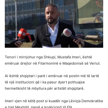
Tenori i mirnjohur nga Shkupi, Mustafa Imeri, është
emëruar drejtor në Filarmoninë e Maqedonisë së Veriut.
Ai është shqiptari i parë i emëruar në postin më të lartë
të një institucioni që i ka pasur dyert pothuajse
hermetikisht të mbyllura për artistët shqiptarë.
Imeri vjen në këtë post si kuadër nga Lëvizja Demokratike
e Izet Mexhitit, pjesë e koalicionit VLEN.