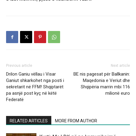
Previous article
Next article
Drilon Ganiu vëllau i Visar
BE nis pagesat për Ballkanin:
Ganiut shkarkohet nga posti i
Maqedonia e Veriut dhe
sekretarit në FFM! Shqiptarët
Shqipëria marrin mbi 116
pa asnjë post kyç në këtë
milionë euro
Federatë
RELATED ARTICLES
MORE FROM AUTHOR