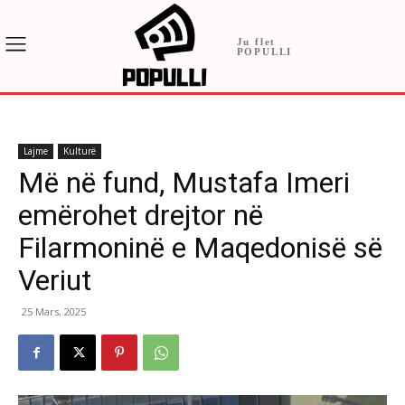
Ju flet
POPULLI
Lajme
Kulturë
Më në fund, Mustafa Imeri
emërohet drejtor në
Filarmoninë e Maqedonisë së
Veriut
25 Mars, 2025