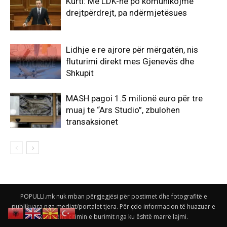
Kurti: Me LDK-në po komunikojmë
drejtpërdrejt, pa ndërmjetësues
Lidhje e re ajrore për mërgatën, nis
fluturimi direkt mes Gjenevës dhe
Shkupit
MASH pagoi 1.5 milionë euro për tre
muaj te “Ars Studio”, zbulohen
transaksionet
POPULLI.mk nuk mban përgjegjësi për postimet dhe fotografitë e
publikuara nga mediat/portalet tjera. Për çdo informacion të huazuar e
keni edhe citimin e burimit nga ku është marrë lajmi.