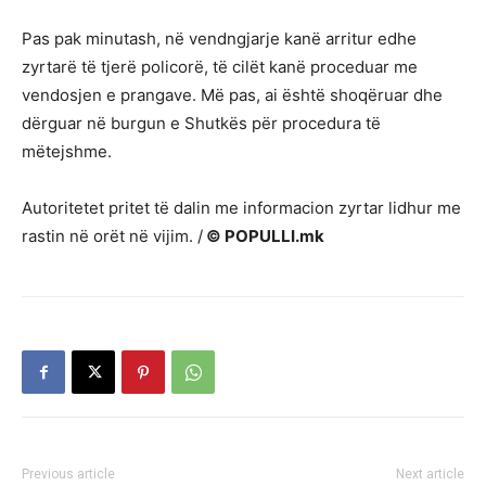
Pas pak minutash, në vendngjarje kanë arritur edhe
zyrtarë të tjerë policorë, të cilët kanë proceduar me
vendosjen e prangave. Më pas, ai është shoqëruar dhe
dërguar në burgun e
Shutkës
për procedura të
mëtejshme.
Autoritetet pritet të dalin me informacion zyrtar lidhur me
rastin në orët në vijim. /
© POPULLI.mk
Previous article
Next article