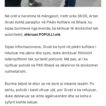
Në orët e hershme të mëngjesit, rreth orës 06:00,
Artan
Grubi
është paraqitur në Pikën Kufitare në
Bllacë
, ku
sipas burimeve nga brenda, ka kërkuar të dorëzohet tek
autoritetet,
shkruan POPULLI.mk
Sipas informacioneve, Grubi ka hyrë në pikën kufitare i
mbuluar me jakne dhe syze, duke dorëzuar fillimisht
letërnjoftimin tek zyrtarët policorë. Më pas, ai i ka
njoftuar policët në PKK Bllacë se dëshiron të dorëzohet
vullnetarisht.
Burime bëjnë të ditur se në dorë ai mbante
tesbih
. Po
ashtu, policët i kanë ofruar ujë, por Grubi e ka refuzuar,
duke deklaruar se ishte agjërueshëm dhe se koha e
syfyrit kishte kaluar.