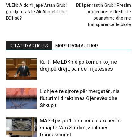
VLEN: A do t’i japë Artan Grubi
BDI për rastin Grubi: Presim
goditjen fatale Ali Ahmetit dhe
procedurë të drejtë, të
BDI-së?
paanshme dhe me
transparencë të plotë
RELATED ARTICLES
MORE FROM AUTHOR
Kurti: Me LDK-në po komunikojmë
drejtpërdrejt, pa ndërmjetësues
Lidhje e re ajrore për mërgatën, nis
fluturimi direkt mes Gjenevës dhe
Shkupit
MASH pagoi 1.5 milionë euro për tre
muaj te “Ars Studio”, zbulohen
transaksionet