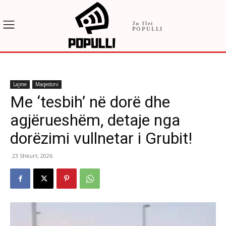
Ju flet
POPULLI
Lajme
Maqedoni
Me ‘tesbih’ në dorë dhe
agjërueshëm, detaje nga
dorëzimi vullnetar i Grubit!
23 Shkurt, 2026