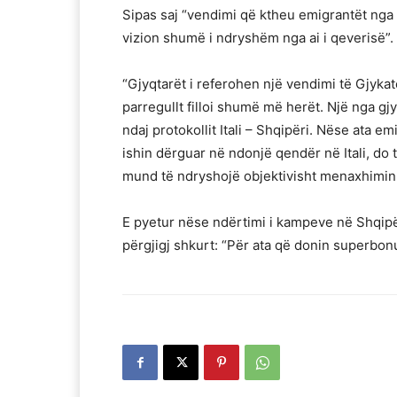
Sipas saj “vendimi që ktheu emigrantët nga 
vizion shumë i ndryshëm nga ai i qeverisë”.
“Gjyqtarët i referohen një vendimi të Gjyka
parregullt filloi shumë më herët. Një nga gjy
ndaj protokollit Itali – Shqipëri. Nëse ata 
ishin dërguar në ndonjë qendër në Itali, do të 
mund të ndryshojë objektivisht menaxhimin e 
E pyetur nëse ndërtimi i kampeve në Shqipër
përgjigj shkurt: “Për ata që donin superbonu