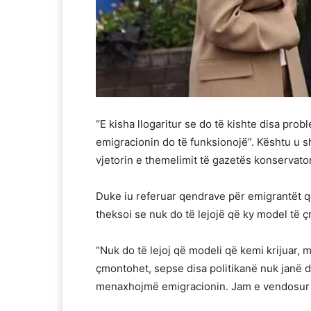
“E kisha llogaritur se do të kishte disa prob
emigracionin do të funksionojë”. Kështu u s
vjetorin e themelimit të gazetës konservato
Duke iu referuar qendrave për emigrantët që 
theksoi se nuk do të lejojë që ky model të 
“Nuk do të lejoj që modeli që kemi krijuar, me 
çmontohet, sepse disa politikanë nuk janë 
menaxhojmë emigracionin. Jam e vendosur të