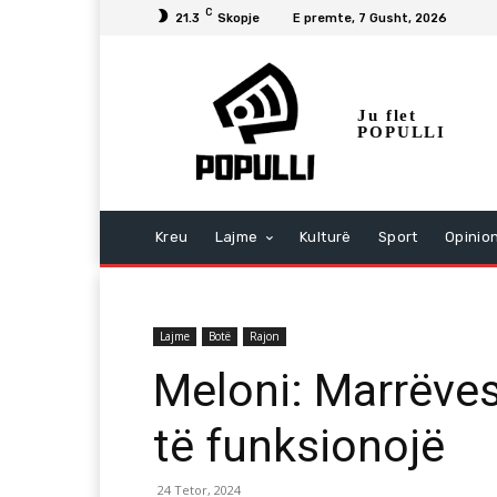
C
21.3
Skopje
E premte, 7 Gusht, 2026
Ju flet
POPULLI
Kreu
Lajme
Kulturë
Sport
Opinio
Lajme
Botë
Rajon
Meloni: Marrëvesh
të funksionojë
24 Tetor, 2024