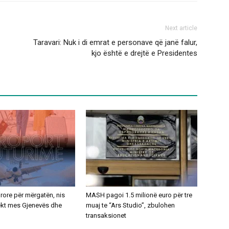
Next article
Taravari: Nuk i di emrat e personave që janë falur,
kjo është e drejtë e Presidentes
ajrore për mërgatën, nis
MASH pagoi 1.5 milionë euro për tre
rekt mes Gjenevës dhe
muaj te “Ars Studio”, zbulohen
transaksionet