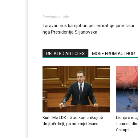
Previous article
Taravari nuk ka njohuri për emrat që janë falur
nga Presidentja Siljanovska
RELATED ARTICLES
MORE FROM AUTHOR
Kurti: Me LDK-në po komunikojmë
Lidhje e re 
drejtpërdrejt, pa ndërmjetësues
fluturimi di
Shkupit