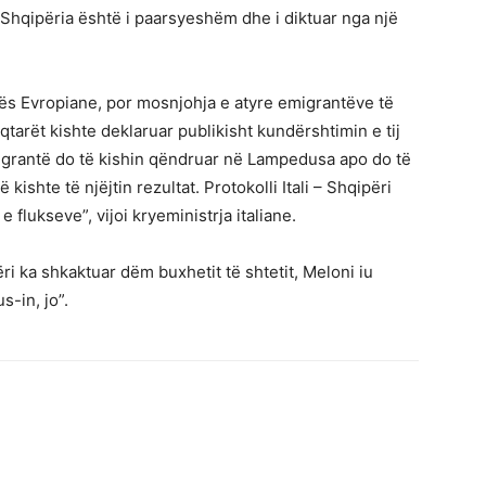
Shqipëria është i paarsyeshëm dhe i diktuar nga një
tës Evropiane, por mosnjohja e atyre emigrantëve të
qtarët kishte deklaruar publikisht kundërshtimin e tij
emigrantë do të kishin qëndruar në Lampedusa apo do të
kishte të njëjtin rezultat. Protokolli Itali – Shqipëri
flukseve”, vijoi kryeministrja italiane.
i ka shkaktuar dëm buxhetit të shtetit, Meloni iu
s-in, jo”.