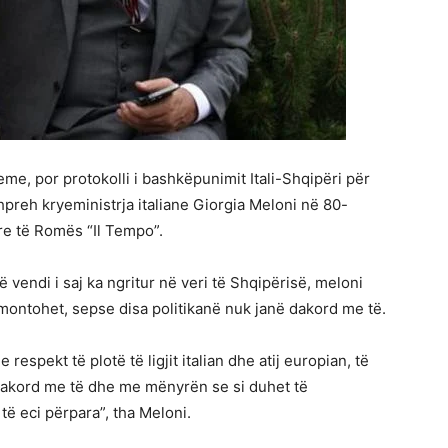
leme, por protokolli i bashkëpunimit Itali-Shqipëri për
hpreh kryeministrja italiane Giorgia Meloni në 80-
re të Romës “Il Tempo”.
vendi i saj ka ngritur në veri të Shqipërisë, meloni
çmontohet, sepse disa politikanë nuk janë dakord me të.
respekt të plotë të ligjit italian dhe atij europian, të
dakord me të dhe me mënyrën se si duhet të
 eci përpara”, tha Meloni.