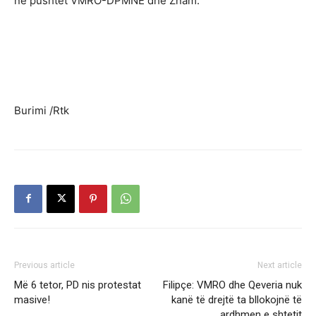
në pushtet VMRO-DPMNE dhe Znam.
Burimi /Rtk
Previous article
Next article
Më 6 tetor, PD nis protestat
Filipçe: VMRO dhe Qeveria nuk
masive!
kanë të drejtë ta bllokojnë të
ardhmen e shtetit