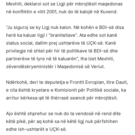
Mexhiti, deklaroi sot se Ligji për mbrojtësit maqedonas
në konfliktin e vitit 2001, nuk do të kalojë në Kuvend.
“Ju siguroj se ky Ligj nuk kalon. Në kohën e BDI-së disa
herë ka kaluar ligji i “branitellave”. Ata edhe sot kanë
status social, dallim prej ushtarëve të UÇK-së. Kanë
privilegje në shtet për hir të politikave të BDI-së dhe
partnerëve të tyre në të kaluarën”, tha Izet Mexhiti,
zëvendëskryeministër i Maqedonisë së Veriut.
Ndërkohë, deri te deputetja e Frontit Evropian, Ilire Dauti,
e cila është kryetare e Komisionit për Politikë sociale, ka
arritur kërkesa që të thërrasë seancë për mbrojtësit.
Ajo është shprehur se nuk do ta vendosë në rend dite
këtë pikë, për aq kohë sa në këtë ligj nuk përfshihen
edhe ish-ushtarët e UÇK-së.