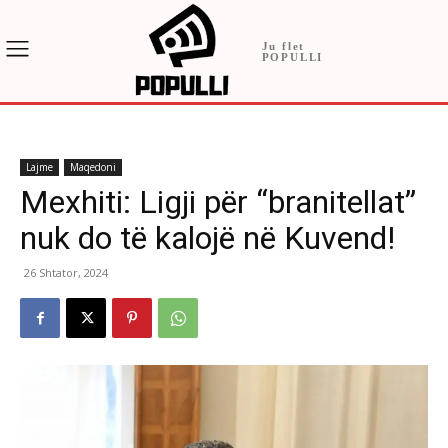
Ju flet
POPULLI
Lajme
Maqedoni
Mexhiti: Ligji për “branitellat”
nuk do të kalojë në Kuvend!
26 Shtator, 2024