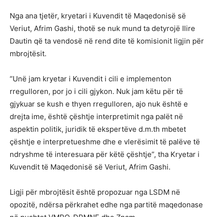
Nga ana tjetër, kryetari i Kuvendit të Maqedonisë së
Veriut, Afrim Gashi, thotë se nuk mund ta detyrojë Ilire
Dautin që ta vendosë në rend dite të komisionit ligjin për
mbrojtësit.
“Unë jam kryetar i Kuvendit i cili e implementon
rregulloren, por jo i cili gjykon. Nuk jam këtu për të
gjykuar se kush e thyen rregulloren, ajo nuk është e
drejta ime, është çështje interpretimit nga palët në
aspektin politik, juridik të ekspertëve d.m.th mbetet
çështje e interpretueshme dhe e vlerësimit të palëve të
ndryshme të interesuara për këtë çështje”, tha Kryetar i
Kuvendit të Maqedonisë së Veriut, Afrim Gashi.
Ligji për mbrojtësit është propozuar nga LSDM në
opozitë, ndërsa përkrahet edhe nga partitë maqedonase