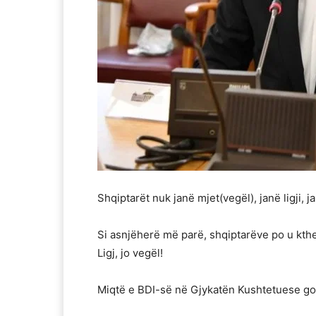
Shqiptarët nuk janë mjet(vegël), janë ligji
Si asnjëherë më parë, shqiptarëve po u ktheh
Ligj, jo vegël!
Miqtë e BDI-së në Gjykatën Kushtetuese god