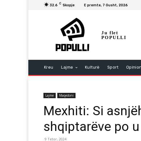
C
32.6
Skopje
E premte, 7 Gusht, 2026
Ju flet
POPULLI
Kreu
Lajme
Kulturë
Sport
Opinio
Lajme
Maqedoni
Mexhiti: Si asnj
shqiptarëve po u 
9 Tetor, 2024