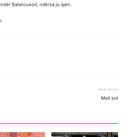
undër Balancuesit, ndërsa ju qani.
n.
Next article
Moti sot