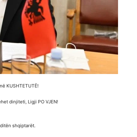
, janë KUSHTETUTË!
et dinjiteti, Ligji PO VJEN!
itën shqiptarët.