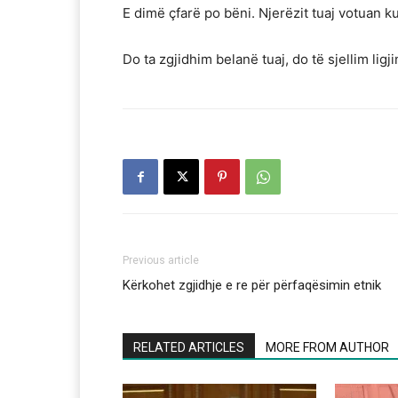
E dimë çfarë po bëni. Njerëzit tuaj votuan k
Do ta zgjidhim belanë tuaj, do të sjellim ligji
Previous article
Kërkohet zgjidhje e re për përfaqësimin etnik
RELATED ARTICLES
MORE FROM AUTHOR