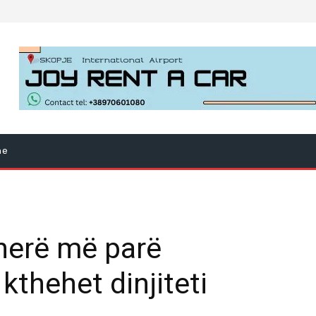
ne
ëherë më parë
kthehet dinjiteti