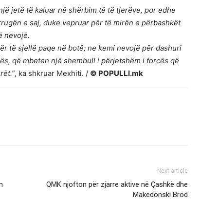
jë jetë të kaluar në shërbim të të tjerëve, por edhe
 rrugën e saj, duke vepruar për të mirën e përbashkët
 nevojë.
 të sjellë paqe në botë; ne kemi nevojë për dashuri
zës, që mbeten një shembull i përjetshëm i forcës që
rët.”
, ka shkruar Mexhiti. /
© POPULLI.mk
Next article
n
QMK njofton për zjarre aktive në Çashkë dhe
Makedonski Brod