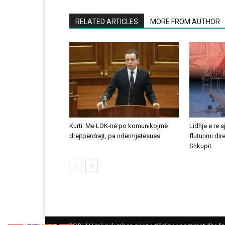
RELATED ARTICLES
MORE FROM AUTHOR
Kurti: Me LDK-në po komunikojmë
Lidhje e re 
drejtpërdrejt, pa ndërmjetësues
fluturimi di
Shkupit