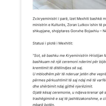
Zv.kryeministri i parë, Izet Mexhiti bashkë 
ministrin e Kulturës, Zoran Lutkov ishin të 
shkupjane, shqiptares Gonxhe Bojaxhiu – 
Statusi i plotë i Mexhitit:
“Sot, së bashku me Kryeministrin Hristijan 
bashkuam në një ceremoni nderimi për bijë
kremtimit të ditëlindjes së saj.
U mblodhëm për të nderuar jetën dhe veprën
përmes përkushtimit të saj ndaj më të varfë
dhe shërbimit ndaj gjithë njerëzimit.
Gjatë kësaj ceremonie, u ndjeva krenar që s
trashëgiminë e saj të jashtëzakonshme, e ci
mbarë botën.