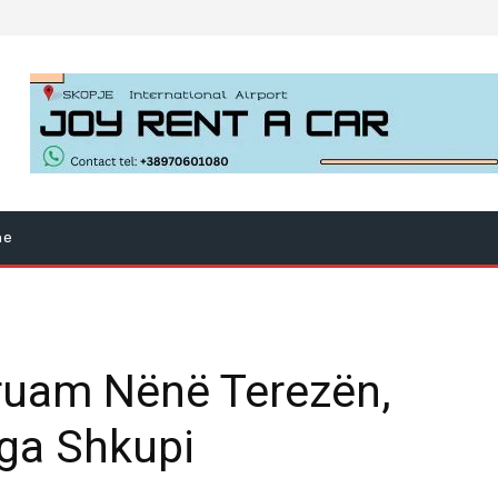
ne
eruam Nënë Terezën,
nga Shkupi