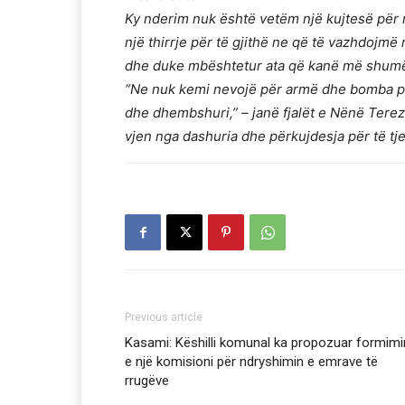
Ky nderim nuk është vetëm një kujtesë për n
një thirrje për të gjithë ne që të vazhdojmë
dhe duke mbështetur ata që kanë më shumë
“Ne nuk kemi nevojë për armë dhe bomba për
dhe dhembshuri,” – janë fjalët e Nënë Tere
vjen nga dashuria dhe përkujdesja për të tje
Previous article
Kasami: Këshilli komunal ka propozuar formimi
e një komisioni për ndryshimin e emrave të
rrugëve