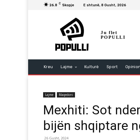
C
26.8
Skopje
E shtunë, 8 Gusht, 2026
Ju flet
POPULLI
Kreu
Lajme
Kulturë
Sport
Opinio
Lajme
Maqedoni
Mexhiti: Sot nd
bijën shqiptare 
26 Gusht, 2024