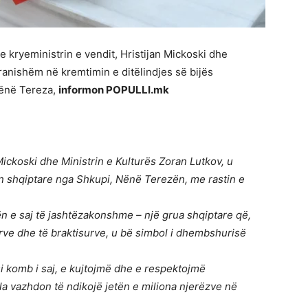
me kryeministrin e vendit, Hristijan Mickoski dhe
pranishëm në kremtimin e ditëlindjes së bijës
Nënë Tereza,
informon POPULLI.mk
Mickoski dhe Ministrin e Kulturës Zoran Lutkov, u
n shqiptare nga Shkupi, Nënë Terezën, me rastin e
 e saj të jashtëzakonshme – një grua shqiptare që,
rve dhe të braktisurve, u bë simbol i dhembshurisë
i komb i saj, e kujtojmë dhe e respektojmë
la vazhdon të ndikojë jetën e miliona njerëzve në