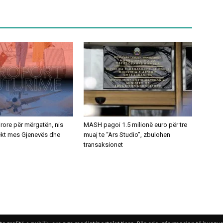
ajrore për mërgatën, nis
MASH pagoi 1.5 milionë euro për tre
rekt mes Gjenevës dhe
muaj te “Ars Studio”, zbulohen
transaksionet