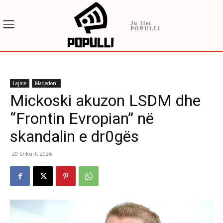
Ju flet
POPULLI
Lajme
Maqedoni
Mickoski akuzon LSDM dhe
“Frontin Evropian” në
skandalin e dr0gës
20 Shkurt, 2026