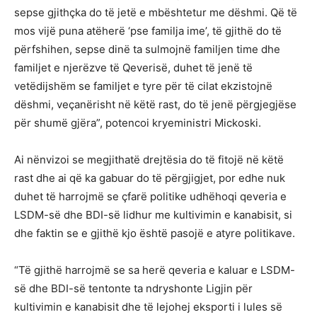
sepse gjithçka do të jetë e mbështetur me dëshmi. Që të
mos vijë puna atëherë ‘pse familja ime’, të gjithë do të
përfshihen, sepse dinë ta sulmojnë familjen time dhe
familjet e njerëzve të Qeverisë, duhet të jenë të
vetëdijshëm se familjet e tyre për të cilat ekzistojnë
dëshmi, veçanërisht në këtë rast, do të jenë përgjegjëse
për shumë gjëra”, potencoi kryeministri Mickoski.
Ai nënvizoi se megjithatë drejtësia do të fitojë në këtë
rast dhe ai që ka gabuar do të përgjigjet, por edhe nuk
duhet të harrojmë se çfarë politike udhëhoqi qeveria e
LSDM-së dhe BDI-së lidhur me kultivimin e kanabisit, si
dhe faktin se e gjithë kjo është pasojë e atyre politikave.
“Të gjithë harrojmë se sa herë qeveria e kaluar e LSDM-
së dhe BDI-së tentonte ta ndryshonte Ligjin për
kultivimin e kanabisit dhe të lejohej eksporti i lules së