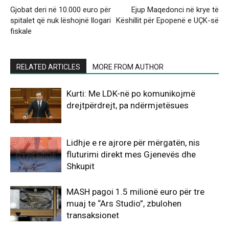
Gjobat deri në 10.000 euro për
Ejup Maqedonci në krye të
spitalet që nuk lëshojnë llogari
Këshillit për Epopenë e UÇK-së
fiskale
RELATED ARTICLES
MORE FROM AUTHOR
Kurti: Me LDK-në po komunikojmë
drejtpërdrejt, pa ndërmjetësues
Lidhje e re ajrore për mërgatën, nis
fluturimi direkt mes Gjenevës dhe
Shkupit
MASH pagoi 1.5 milionë euro për tre
muaj te “Ars Studio”, zbulohen
transaksionet