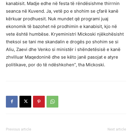
kanabisit. Madje edhe në festa të rëndësishme thirrnin
seanca në Kuvend. Ja, vetë po e shohim se çfarë kanë
kërkuar prodhuesit. Nuk mundet që programi juaj
ekonomik të bazohet në prodhimin e kanabisit, kjo në
vete është humbëse. Kryeministri Mickoski njëkohësisht
theksoi se tani me skandalin e drogës po shohim se si
Aliu, Zaevi dhe Venko si ministër i shëndetësisë e kanë
zhvilluar Maqedoninë dhe se këto janë pasojat e atyre
politikave, por do të ndëshkohen”, tha Mickoski.
Previous article
Next article