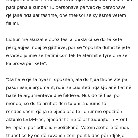
padi penale kundër 10 personave përveç dy personave
që janë ndaluar tashmë, dhe theksoi se ky është vetëm
fillimi.
Lidhur me akuzat e opozitës, ai deklaroi se do të ketë
përgjegjësi ndaj të gjithëve, por se “opozita duhet të jetë
e vetëdijshme se hetimi çon tek të afërmit e tyre dhe se
ka prova për këtë”.
“Sa herë që ta pyesni opozitën, ata do t’jua thonë atë pa
pasur asnjë argument, ndërsa pushteti nga kjo anë flet në
bazë të argumenteve dhe fakteve. Nuk do të flas, por
mendoj se do të arrihet deri te emra shumë të
rëndësishëm që janë pjesë ose të lidhur me opozitën
aktuale LSDM-në, pjesërisht me të ashtuquajturin Front
Evropian, por edhe ish-politikanë. Vetëm atëherë të mos
thuhet se ky është revanshizëm politik dhe përndjekje,