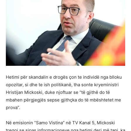
Hetimi për skandalin e drogës çon te individë nga blloku
opozitar, si dhe te ish politikanë, tha sonte kryeministri
Hristijan Mickoski, duke njoftuar se “të gjithë do të
mbahen përgjegjës sepse gjithçka do të mbështetet me
prova”.
Në emisionin “Samo Vistina” në TV Kanal 5, Mickoski
tregoi se sipas informacioneve nga hetimi deri më tani, ka