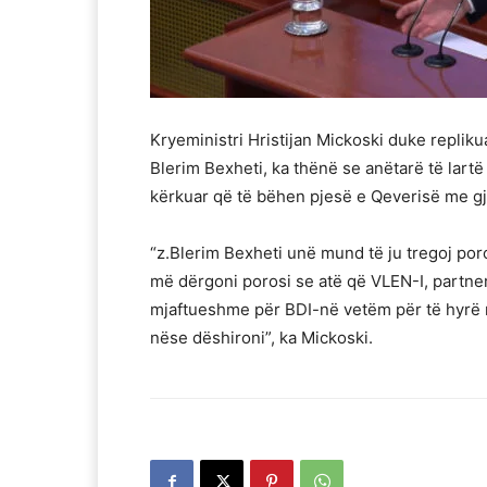
Kryeministri Hristijan Mickoski duke repliku
Blerim Bexheti, ka thënë se anëtarë të lartë 
kërkuar që të bëhen pjesë e Qeverisë me gj
“z.Blerim Bexheti unë mund të ju tregoj poros
më dërgoni porosi se atë që VLEN-I, partner 
mjaftueshme për BDI-në vetëm për të hyrë në
nëse dëshironi”, ka Mickoski.