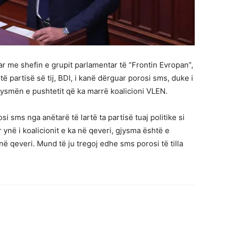
ar me shefin e grupit parlamentar të “Frontin Evropan”,
të partisë së tij, BDI, i kanë dërguar porosi sms, duke i
ysmën e pushtetit që ka marrë koalicioni VLEN.
i sms nga anëtarë të lartë ta partisë tuaj politike si
ynë i koalicionit e ka në qeveri, gjysma është e
 qeveri. Mund të ju tregoj edhe sms porosi të tilla