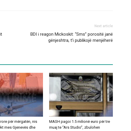
Next article
it
BDI i reagon Mickoskit: “Sms” porositë janë
gënjeshtra, t’i publikojë menjëherë
ajrore për mërgatën, nis
MASH pagoi 1.5 milionë euro për tre
rekt mes Gjenevës dhe
muaj te “Ars Studio”, zbulohen