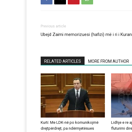
Previous article
Ubejd Zaimi memorizuesi (hafizi) më i ri i Kuran
RELATED ARTICLES
MORE FROM AUTHOR
Kurti: Me LDK-në po komunikojmë
Lidhje e re 
drejtpërdrejt, pa ndërmjetësues
fluturimi di