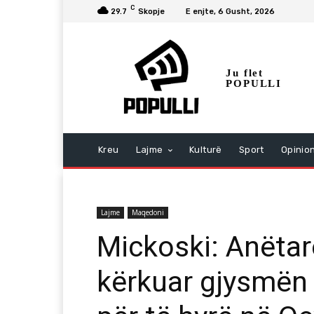
C
29.7
Skopje
E enjte, 6 Gusht, 2026
Ju flet
POPULLI
Kreu
Lajme
Kulturë
Sport
Opinio
Lajme
Maqedoni
Mickoski: Anëtarë
kërkuar gjysmën 