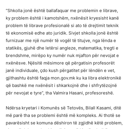
“Shkolla jonë është ballafaquar me problemin e librave,
ky problem është i kamotshëm, nxënësit kryesisht kanë
problem të librave profesionalë si ato të drejtimit teknik
të ekonomisë edhe ato juridik. Sivjet shkolla jonë është
furnizuar me një numër të vogël të titujve, nga lënda e
statikës, gjuhë dhe letërsi angleze, matematika, tregti e
brendshme, mirëpo ky numër nuk mjafton për nevojat e
nxënësve. Njësitë mësimore që përgatisin profesorët
janë individuale, çdo kush përgatitet për lëndën e vet,
gjithashtu është faqja mon.gov.mk ku ka libra elektronikë
që bashkë me nxënësit i shkarkojnë dhe i shfrytëzojnë
për nevojat e tyre”, tha Valmira Hasani, profesoreshë.
Ndërsa kryetari i Komunës së Tetovës, Bilall Kasami, ditë
më parë tha se problemi është më kompleks. Ai thotë se
pavarësisht se komuna dëshiron të zgjidhë këtë problem,