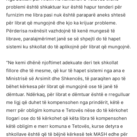
problemi është shkaktuar kur është hapur tenderi për
furnizim me libra pasi nuk është paraparë aneks shtesë
për librat që mungojnë dhe kjo ka krijuar probleme.
Përderisa nxënësit vazhdojnë të kenë mungesë të
librave, paralajmërimet janë se së shpejti do të hapet
sistemi ku shkollat do të aplikojnë për librat që mungojnë.
“Ne kemi dhënë njoftimet adekuate deri tek shkollat
fillore dhe të mesme, që kur të hapet sistemi nga ana e
Ministrisë së Arsimit dhe Shkencës, të paraqiten apo të
bëhet kërkesa për librat që mungojnë ose të janë të
dëmtuar. Ndërkaq, për librat e dëmtuar është e rregulluar
me ligj që duhet të kompensohen nga prindërit, këtë e
merr për obligim komuna e Tetovës nëse do të kërkohet
llogari ose do të kërkohet që këta libra të kompensohen
këtë obligim e merr komuna e Tetovës, kurse detyra e
shkollave është që të bëjnë kërkesë tek MASH edhe për