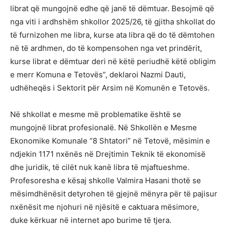
librat që mungojnë edhe që janë të dëmtuar. Besojmë që
nga viti i ardhshëm shkollor 2025/26, të gjitha shkollat do
të furnizohen me libra, kurse ata libra që do të dëmtohen
në të ardhmen, do të kompensohen nga vet prindërit,
kurse librat e dëmtuar deri në këtë periudhë këtë obligim
e merr Komuna e Tetovës”, deklaroi Nazmi Dauti,
udhëheqës i Sektorit për Arsim në Komunën e Tetovës.
Në shkollat e mesme më problematike është se
mungojnë librat profesionalë. Në Shkollën e Mesme
Ekonomike Komunale “8 Shtatori” në Tetovë, mësimin e
ndjekin 1171 nxënës në Drejtimin Teknik të ekonomisë
dhe juridik, të cilët nuk kanë libra të mjaftueshme.
Profesoresha e kësaj shkolle Valmira Hasani thotë se
mësimdhënësit detyrohen të gjejnë mënyra për të pajisur
nxënësit me njohuri në njësitë e caktuara mësimore,
duke kërkuar në internet apo burime të tjera.