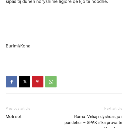
sipas tij duhen ndryshime ligjore që kjo të ndodhë.
Burimi/Koha
Previous article
Next article
Moti sot
Rama: Veliaj i dyshuar, jo i
pandehur – SPAK s’ka prova të