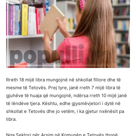
Rreth 18 mijë libra mungojnë në shkollat fillore dhe të
mesme të Tetovës. Prej tyre, janë rreth 7 mijë libra të
gjuhëve të huaja që mungojnë, ndërsa rreth 10 mijë janë
të lëndëve tjera. Kështu, edhe gjysmëvjetori i dytë në
shkollat e Tetovës dhe jo vetëm, i ka gjetur nxënësit pa
libra.
Nga Sektori për Arsim në Komunën e Tetovës thonë