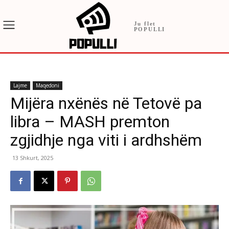
Ju flet
POPULLI
Lajme
Maqedoni
Mijëra nxënës në Tetovë pa
libra – MASH premton
zgjidhje nga viti i ardhshëm
13 Shkurt, 2025