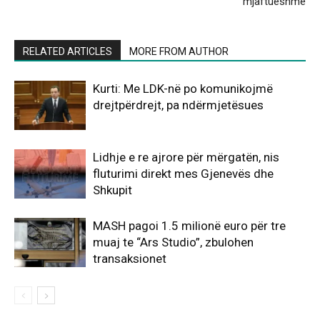
mjaftueshme
RELATED ARTICLES
MORE FROM AUTHOR
Kurti: Me LDK-në po komunikojmë
drejtpërdrejt, pa ndërmjetësues
Lidhje e re ajrore për mërgatën, nis
fluturimi direkt mes Gjenevës dhe
Shkupit
MASH pagoi 1.5 milionë euro për tre
muaj te “Ars Studio”, zbulohen
transaksionet