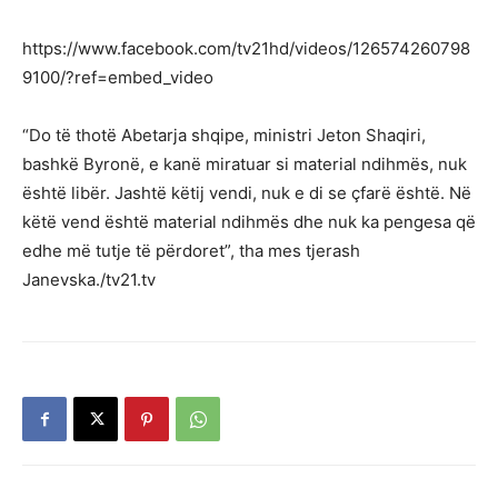
https://www.facebook.com/tv21hd/videos/126574260798
9100/?ref=embed_video
“Do të thotë Abetarja shqipe, ministri Jeton Shaqiri,
bashkë Byronë, e kanë miratuar si material ndihmës, nuk
është libër. Jashtë këtij vendi, nuk e di se çfarë është. Në
këtë vend është material ndihmës dhe nuk ka pengesa që
edhe më tutje të përdoret”, tha mes tjerash
Janevska./tv21.tv