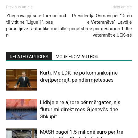
Previous article
Next article
Zhegrova pjesë e formacionit
Presidentja Osmani për “Ditën
të vitit në “Ligue 1”, pas
e Veteranëve”: Lavdi e
paraqitjeve fantastike me Lille-
përjetshme për dëshmorët dhe
n
veteranët e UÇK-së
RELATED ARTICLES
MORE FROM AUTHOR
Kurti: Me LDK-në po komunikojmë
drejtpërdrejt, pa ndërmjetësues
Lidhje e re ajrore për mërgatën, nis
fluturimi direkt mes Gjenevës dhe
Shkupit
MASH pagoi 1.5 milionë euro për tre