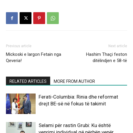
Previous article
Next article
Mickoski e largon Fetain nga
Hashim Thaçi feston
Qeveria!
ditëlindjen e 58-të
RELATED ARTICLES
MORE FROM AUTHOR
Ferati-Columbia: Rinia dhe reformat
drejt BE-së në fokus të takimit
Selami për rastin Grubi: Ku është
veprimi individual që përbën vepër