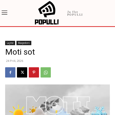
Ju flet
POPULLI
Lajme
Maqedoni
Moti sot
24 Prill, 2026