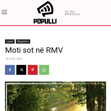
Ju flet
POPULLI
Lajme
Maqedoni
Moti sot në RMV
20 Prill, 2026