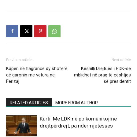
Previous article
Next article
Kapen në flagrancë dy shoferë
Këshilli Drejtues i PDK-së
që garonin me vetura në
mblidhet në prag të çështjes
Ferizaj
së presidentit
RELATED ARTICLES
MORE FROM AUTHOR
Kurti: Me LDK-në po komunikojmë
drejtpërdrejt, pa ndërmjetësues