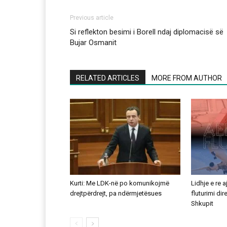
Previous article
Si reflekton besimi i Borell ndaj diplomacisë së
Bujar Osmanit
RELATED ARTICLES
MORE FROM AUTHOR
Kurti: Me LDK-në po komunikojmë
Lidhje e re 
drejtpërdrejt, pa ndërmjetësues
fluturimi di
Shkupit