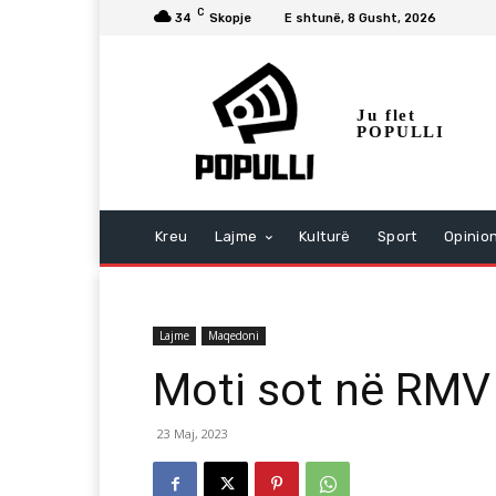
C
34
Skopje
E shtunë, 8 Gusht, 2026
Ju flet
POPULLI
Kreu
Lajme
Kulturë
Sport
Opinio
Lajme
Maqedoni
Moti sot në RMV
23 Maj, 2023