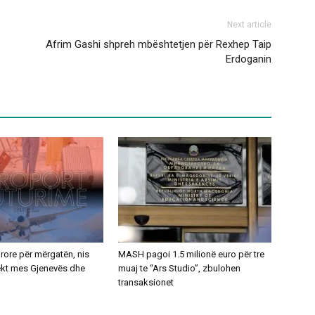
Next article
Afrim Gashi shpreh mbështetjen për Rexhep Taip
Erdoganin
ajrore për mërgatën, nis
MASH pagoi 1.5 milionë euro për tre
rekt mes Gjenevës dhe
muaj te “Ars Studio”, zbulohen
transaksionet