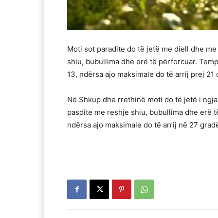
Moti sot paradite do të jetë me diell dhe me
shiu, bubullima dhe erë të përforcuar. Tempe
13, ndërsa ajo maksimale do të arrij prej 21
Në Shkup dhe rrethinë moti do të jetë i ngj
pasdite me reshje shiu, bubullima dhe erë t
ndërsa ajo maksimale do të arrij në 27 grad