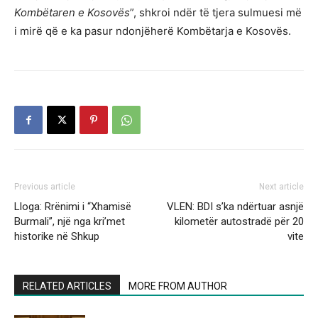
Kombëtaren e Kosovës
”, shkroi ndër të tjera sulmuesi më
i mirë që e ka pasur ndonjëherë Kombëtarja e Kosovës.
Previous article
Next article
Lloga: Rrënimi i “Xhamisë
VLEN: BDI s’ka ndërtuar asnjë
Burmali”, një nga kri’met
kilometër autostradë për 20
historike në Shkup
vite
RELATED ARTICLES
MORE FROM AUTHOR