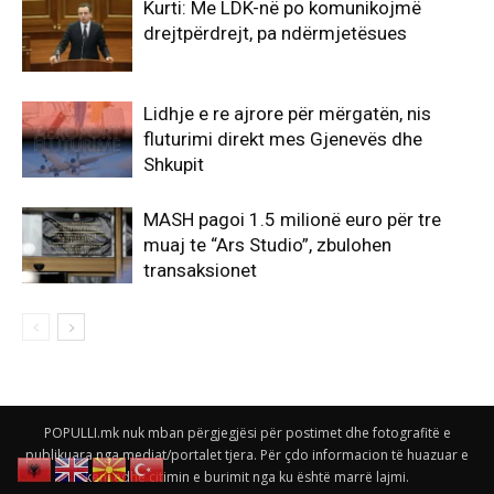
Kurti: Me LDK-në po komunikojmë
drejtpërdrejt, pa ndërmjetësues
Lidhje e re ajrore për mërgatën, nis
fluturimi direkt mes Gjenevës dhe
Shkupit
MASH pagoi 1.5 milionë euro për tre
muaj te “Ars Studio”, zbulohen
transaksionet
POPULLI.mk nuk mban përgjegjësi për postimet dhe fotografitë e
publikuara nga mediat/portalet tjera. Për çdo informacion të huazuar e
keni edhe citimin e burimit nga ku është marrë lajmi.