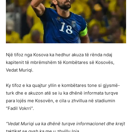
Një tifoz nga Kosova ka hedhur akuza të rënda ndaj
kapitenit të mbrëmshëm të Kombëtares së Kosovës,
Vedat Muriqi.
Ky tifoz e ka quajtur yllin e kombëtares tone si gjysmë-
turk dhe e akuzon atë se iu ka dhënë informata turqve
para lojës me Kosovën, e cila u zhvillua në stadiumin
“Fadil Vokrri”.
“Vedat Muriqi ua ka dhënë turqve informacionet dhe krejt
taktikat se qysh ka me u zhvillu loja.