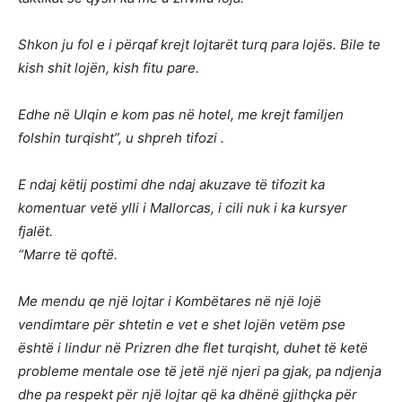
Shkon ju fol e i përqaf krejt lojtarët turq para lojës. Bile te
kish shit lojën, kish fitu pare.
Edhe në Ulqin e kom pas në hotel, me krejt familjen
folshin turqisht”, u shpreh tifozi .
E ndaj këtij postimi dhe ndaj akuzave të tifozit ka
komentuar vetë ylli i Mallorcas, i cili nuk i ka kursyer
fjalët.
“Marre të qoftë.
Me mendu qe një lojtar i Kombëtares në një lojë
vendimtare për shtetin e vet e shet lojën vetëm pse
është i lindur në Prizren dhe flet turqisht, duhet të ketë
probleme mentale ose të jetë një njeri pa gjak, pa ndjenja
dhe pa respekt për një lojtar që ka dhënë gjithçka për