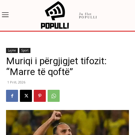
Ju flet
POPULLI
Lajme
Sport
Muriqi i përgjigjet tifozit:
“Marre të qoftë”
1 Prill, 2026