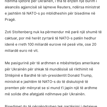
ndihma vjetore për Ukrainën, i tha të enjten një burim i
aleancës agjencisë së lajmeve Reuters, ndërsa ministrat
e jashtëm të NATO-s po mblidheshin për bisedime në
Pragë.
Zoti Stoltenberg nuk ka përmendur më parë një shumë të
caktuar, por më herët zyrtarë të NATO-s patën hedhur
idenë e rreth 100 miliardë eurove në pesë vite, ose 20
miliardë euro në vit.
Me pasigurinë për të ardhmen e mbështetjes amerikane
për Ukrainën për shkak të mundësisë së rikthimit në
Shtëpinë e Bardhë të ish-presidentit Donald Trump,
ministrat e jashtëm të NATO-s do të diskutojnë të
premten për mënyrat se si mund t’i japin një të ardhme
më solide dhe afatgjatë ndihmave për Ukrainën.
Bisedimet do të përqëndrohen tek qartësimi i detajeve