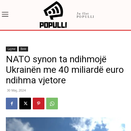
Ju flet
POPULLI
Lajme
Botë
NATO synon ta ndihmojë
Ukrainën me 40 miliardë euro
ndihma vjetore
30 Maj, 2024