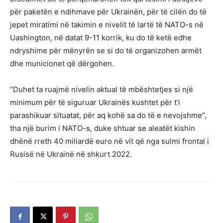
për paketën e ndihmave për Ukrainën, për të cilën do të
jepet miratimi në takimin e nivelit të lartë të NATO-s në
Uashington, në datat 9-11 korrik, ku do të ketë edhe
ndryshime për mënyrën se si do të organizohen armët
dhe municionet që dërgohen.
“Duhet ta ruajmë nivelin aktual të mbështetjes si një
minimum për të siguruar Ukrainës kushtet për t’i
parashikuar situatat, për aq kohë sa do të e nevojshme”,
tha një burim i NATO-s, duke shtuar se aleatët kishin
dhënë rreth 40 miliardë euro në vit që nga sulmi frontal i
Rusisë në Ukrainë në shkurt 2022.