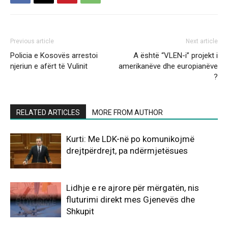
Previous article
Next article
Policia e Kosovës arrestoi
A është “VLEN-i” projekt i
njeriun e afërt të Vulinit
amerikanëve dhe europianëve
?
RELATED ARTICLES
MORE FROM AUTHOR
Kurti: Me LDK-në po komunikojmë
drejtpërdrejt, pa ndërmjetësues
Lidhje e re ajrore për mërgatën, nis
fluturimi direkt mes Gjenevës dhe
Shkupit