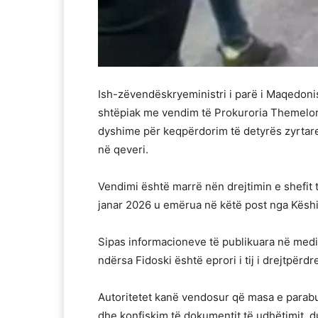
Ish-zëvendëskryeministri i parë i Maqedonis
shtëpiak me vendim të Prokuroria Themelore
dyshime për keqpërdorim të detyrës zyrtare
në qeveri.
Vendimi është marrë nën drejtimin e shefit t
janar 2026 u emërua në këtë post nga Këshil
Sipas informacioneve të publikuara në media
ndërsa Fidoski është eprori i tij i drejtpërdr
Autoritetet kanë vendosur që masa e parabu
dhe konfiskim të dokumentit të udhëtimit, 