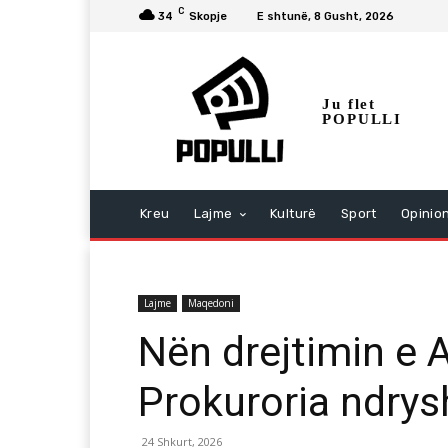
C
34
Skopje
E shtunë, 8 Gusht, 2026
Ju flet
POPULLI
Kreu
Lajme
Kulturë
Sport
Opinio
Lajme
Maqedoni
Nën drejtimin e A
Prokuroria ndrys
24 Shkurt, 2026