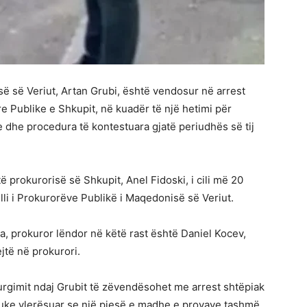
ë së Veriut, Artan Grubi, është vendosur në arrest
 Publike e Shkupit, në kuadër të një hetimi për
 dhe procedura të kontestuara gjatë periudhës së tij
ë prokurorisë së Shkupit, Anel Fidoski, i cili më 20
li i Prokurorëve Publikë i Maqedonisë së Veriut.
, prokuror lëndor në këtë rast është Daniel Kocev,
ejtë në prokurori.
rgimit ndaj Grubit të zëvendësohet me arrest shtëpiak
duke vlerësuar se një pjesë e madhe e provave tashmë