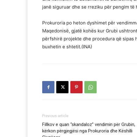
janë siguruar dhe se rreziku për pengim të 
Prokuroria po heton dyshimet për vendimma
Maqedonisë, gjatë kohës kur Grubi ushtront
përfshirë projekte dhe procedura që sipas
buxhetin e shtetit.(INA)
Previous article
Fillkov e quan “skandaloz” vendimin për Grubin,
kërkon përgjegjësi nga Prokuroria dhe Këshilli