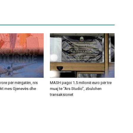
ajrore për mërgatën, nis
MASH pagoi 1.5 milionë euro për tre
rekt mes Gjenevës dhe
muaj te “Ars Studio”, zbulohen
transaksionet