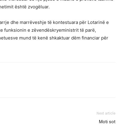
hetimit është zvogëluar.
rrje dhe marrëveshje të kontestuara për Lotarinë e
e funksionin e zëvendëskryeministrit të parë,
 hetuesve mund të kenë shkaktuar dëm financiar për
Next article
Moti sot