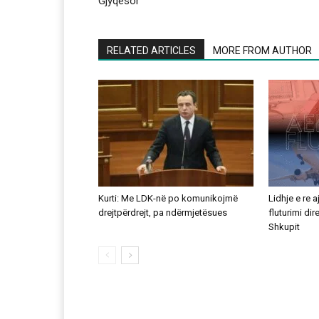
Gjyqësor
RELATED ARTICLES
MORE FROM AUTHOR
Kurti: Me LDK-në po komunikojmë
Lidhje e re 
drejtpërdrejt, pa ndërmjetësues
fluturimi di
Shkupit