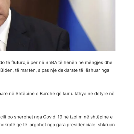
, do të fluturojë për në ShBA të hënën në mëngjes dhe
Biden, të martën, sipas një deklarate të lëshuar nga
 e parë në Shtëpinë e Bardhë që kur u kthye në detyrë në
 cili po shërohej nga Covid-19 në izolim në shtëpinë e
okratë që të largohet nga gara presidenciale, shkruan