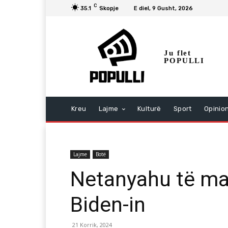
C
35.1
Skopje
E diel, 9 Gusht, 2026
Ju flet
POPULLI
Kreu
Lajme
Kulturë
Sport
Opinio
Lajme
Botë
Netanyahu të ma
Biden-in
21 Korrik, 2024