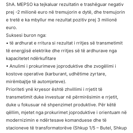
ShA. MEPSO ka tejkaluar rezultatin e trashëguar negativ
prej -2 milionë euro në tremujorin e dytë, dhe tremujorin
e tretë e ka mbyllur me rezultat pozitiv prej 3 milionë
euro.
Suksesi buron nga:
• të ardhurat e rritura si rezultat i rritjes së transmetimit
të energjisë elektrike dhe rritjes së të ardhurave nga
kapacitetet ndërkufitare
• Anulimi i prokurimeve joproduktive dhe zvogëlimi i
kostove operative (karburant, udhëtime zyrtare,
mirëmbajtje të automjeteve).
Prioriteti ynë kryesor është zhvillimi i rrjetit të
transmetimit duke investuar në përmirësimin e rrjetit,
duke u fokusuar në shpenzimet produktive. Për këtë
qëllim, mjetet nga prokurimet joproduktive i orientuam në
modernizimin e ndërtesave komanduese dhe të
stacioneve të transformatorëve (Shkup 1/5 – Butel, Shkup