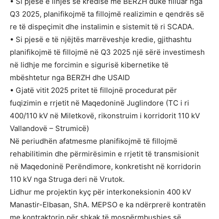
• Si pjesë e linjës së kredisë me BERZH duke filluar nga
Q3 2025, planifikojmë ta fillojmë realizimin e qendrës së
re të dispeçimit dhe instalimin e sistemit të ri SCADA.
• Si pjesë e të njëjtës marrëveshje kredie, gjithashtu
planifikojmë të fillojmë në Q3 2025 një sërë investimesh
në lidhje me forcimin e sigurisë kibernetike të
mbështetur nga BERZH dhe USAID
• Gjatë vitit 2025 pritet të fillojnë procedurat për
fuqizimin e rrjetit në Maqedoninë Juglindore (TC i ri
400/110 kV në Miletkovë, rikonstruim i korridorit 110 kV
Vallandovë – Strumicë)
Në periudhën afatmesme planifikojmë të fillojmë
rehabilitimin dhe përmirësimin e rrjetit të transmisionit
në Maqedoninë Perëndimore, konkretisht në korridorin
110 kV nga Struga deri në Vrutok.
Lidhur me projektin kyç për interkoneksionin 400 kV
Manastir-Elbasan, ShA. MEPSO e ka ndërprerë kontratën
me kontraktorin për shkak të mospërmbushjes së