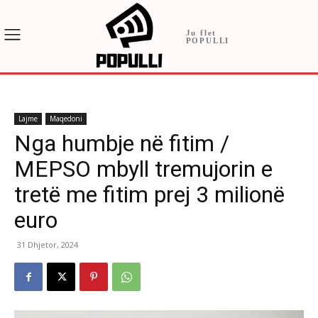
Ju flet
POPULLI
Lajme
Maqedoni
Nga humbje në fitim /
MEPSO mbyll tremujorin e
tretë me fitim prej 3 milionë
euro
31 Dhjetor, 2024