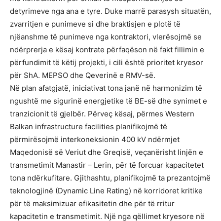
detyrimeve nga ana e tyre. Duke marrë parasysh situatën,
zvarritjen e punimeve si dhe braktisjen e plotë të
njëanshme të punimeve nga kontraktori, vlerësojmë se
ndërprerja e kësaj kontrate përfaqëson në fakt fillimin e
përfundimit të këtij projekti, i cili është prioritet kryesor
për ShA. MEPSO dhe Qeverinë e RMV-së.
Në plan afatgjatë, iniciativat tona janë në harmonizim të
ngushtë me sigurinë energjetike të BE-së dhe synimet e
tranzicionit të gjelbër. Përveç kësaj, përmes Western
Balkan infrastructure facilities planifikojmë të
përmirësojmë interkoneksionin 400 kV ndërmjet
Maqedonisë së Veriut dhe Greqisë, veçanërisht linjën e
transmetimit Manastir – Lerin, për të forcuar kapacitetet
tona ndërkufitare. Gjithashtu, planifikojmë ta prezantojmë
teknologjinë (Dynamic Line Rating) në korridoret kritike
për të maksimizuar efikasitetin dhe për të rritur
kapacitetin e transmetimit. Një nga qëllimet kryesore në