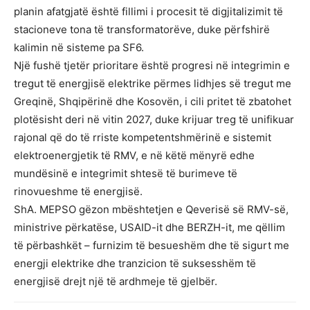
planin afatgjatë është fillimi i procesit të digjitalizimit të
stacioneve tona të transformatorëve, duke përfshirë
kalimin në sisteme pa SF6.
Një fushë tjetër prioritare është progresi në integrimin e
tregut të energjisë elektrike përmes lidhjes së tregut me
Greqinë, Shqipërinë dhe Kosovën, i cili pritet të zbatohet
plotësisht deri në vitin 2027, duke krijuar treg të unifikuar
rajonal që do të rriste kompetentshmërinë e sistemit
elektroenergjetik të RMV, e në këtë mënyrë edhe
mundësinë e integrimit shtesë të burimeve të
rinovueshme të energjisë.
ShA. MEPSO gëzon mbështetjen e Qeverisë së RMV-së,
ministrive përkatëse, USAID-it dhe BERZH-it, me qëllim
të përbashkët – furnizim të besueshëm dhe të sigurt me
energji elektrike dhe tranzicion të suksesshëm të
energjisë drejt një të ardhmeje të gjelbër.