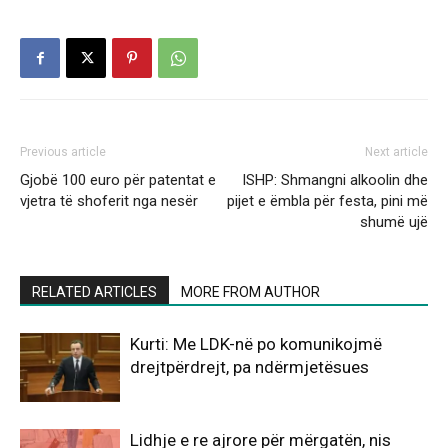
Previous article
Next article
Gjobë 100 euro për patentat e
ISHP: Shmangni alkoolin dhe
vjetra të shoferit nga nesër
pijet e ëmbla për festa, pini më
shumë ujë
RELATED ARTICLES
MORE FROM AUTHOR
Kurti: Me LDK-në po komunikojmë
drejtpërdrejt, pa ndërmjetësues
Lidhje e re ajrore për mërgatën, nis