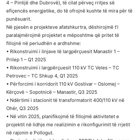
4 – Pintijë dhe Dubrovë), të cilat përveç rritjes së
efiçencës energjetike, do të ofrojnë kushte të mira për të
punësuarit.
Në pjesën e projekteve afatshkurtra, dëshirojmë t’i
paralajmërojmë projektet e mëposhtme që pritet të
fillojnë në periudhën e ardhshme:
• Rikonstruimi i linjave të largpërçuesit Manastir 1 –
Prilep 1 – Q1 2025
• Rikonstruimi i largpërçuesit 110 kV TC Veles – TC
Petrovec – TC Shkup 4, Q1 2025
• Përforcimi i korridorit 110 kV Gostivar – Oslomej –
Kërçovë – Sopotnicë – Manastir, Q3 2025
• Ndërtimi i stacionit të transformatorit 400/110 kV në
Ohër, Q3 2025
• Në vitin 2025, planifikojmë të fillojmë aktivitetet e
projektit në lidhje me realizimin e rikonfigurimit të rrjetit
në rajonin e Pollogut.