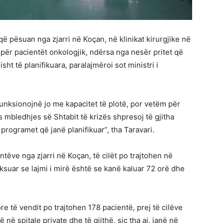
që pësuan nga zjarri në Koçan, në klinikat kirurgjike në
për pacientët onkologjik, ndërsa nga nesër pritet që
ht të planifikuara, paralajmëroi sot ministri i
ë funksionojnë jo me kapacitet të plotë, por vetëm për
 mbledhjes së Shtabit të krizës shpresoj të gjitha
programet që janë planifikuar”, tha Taravari.
entëve nga zjarri në Koçan, të cilët po trajtohen në
eksuar se lajmi i mirë është se kanë kaluar 72 orë dhe
 të vendit po trajtohen 178 pacientë, prej të cilëve
 në spitale private dhe të gjithë, siç tha ai, janë në