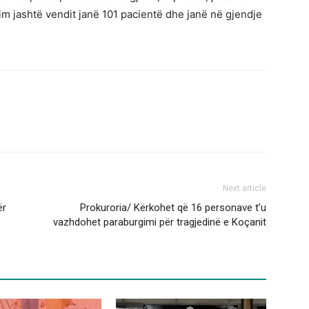
im jashtë vendit janë 101 pacientë dhe janë në gjendje
Next article
ër
Prokuroria/ Kërkohet që 16 personave t’u
vazhdohet paraburgimi për tragjedinë e Koçanit