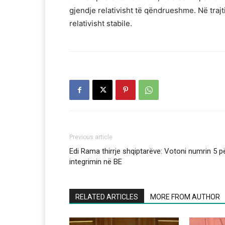
gjendje relativisht të qëndrueshme. Në trajt
relativisht stabile.
Previous article
Edi Rama thirrje shqiptarëve: Votoni numrin 5 p
integrimin në BE
RELATED ARTICLES
MORE FROM AUTHOR