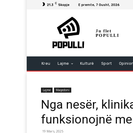
C
21.3
Skopje
E premte, 7 Gusht, 2026
Ju flet
POPULLI
Kreu
Lajme
Kulturë
Sport
Opinio
Lajme
Maqedoni
Nga nesër, klinik
funksionojnë me 
19 Mars, 2025