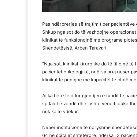
Pas ndërprerjes së trajtimit për pacientëve 
Shkup nga sot do të vazhdojnë operacionet 
klinikat të funksionojnë me programe plotësis
Shëndetësisë, Arben Taravari.
“Nga sot, klinikat kirurgjike do të fillojnë t
pacientët onkologjikë, ndërsa prej nesër pas
klinikat të punojnë me kapacitet të plotë me 
Ai ka bërë të ditur gjendjen e fundit të paci
spitalet e vendit dhe jashtë vendit, duke th
nuk ka të vdekur.
Nëpër institucione të ndryshme shëndetësore
64 në spitalet shtetërore, ndërsa 13 pacientë