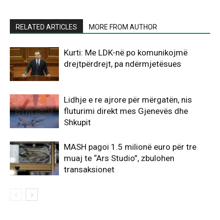
RELATED ARTICLES
MORE FROM AUTHOR
Kurti: Me LDK-në po komunikojmë
drejtpërdrejt, pa ndërmjetësues
Lidhje e re ajrore për mërgatën, nis
fluturimi direkt mes Gjenevës dhe
Shkupit
MASH pagoi 1.5 milionë euro për tre
muaj te “Ars Studio”, zbulohen
transaksionet