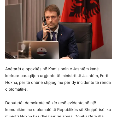
Anëtarët e opozitës në Komisionin e Jashtëm kanë
kërkuar paraqitjen urgjente të ministrit të Jashtëm, Ferit
Hoxha, për të dhënë shpjegime për dy incidente të rënda
diplomatike.
Deputetët demokratë në kërkesë evidentojnë një
komunikim me diplomatë të Republikës së Shqipërisë, ku
ministri Hoxha ka udhëzuar që zonja, Donika Gervalla