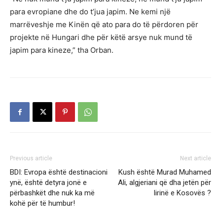
para evropiane dhe do t’jua japim. Ne kemi një
marrëveshje me Kinën që ato para do të përdoren për
projekte në Hungari dhe për këtë arsye nuk mund të
japim para kineze,” tha Orban.
Previous article
Next article
BDI: Evropa është destinacioni
Kush është Murad Muhamed
ynë, është detyra jonë e
Ali, algjeriani që dha jetën për
përbashkët dhe nuk ka më
lirinë e Kosovës ?
kohë për të humbur!