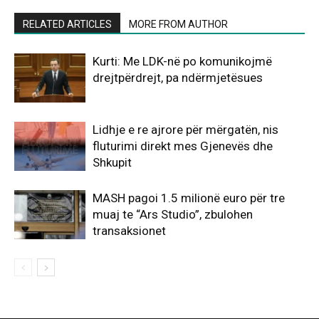
RELATED ARTICLES
MORE FROM AUTHOR
Kurti: Me LDK-në po komunikojmë
drejtpërdrejt, pa ndërmjetësues
Lidhje e re ajrore për mërgatën, nis
fluturimi direkt mes Gjenevës dhe
Shkupit
MASH pagoi 1.5 milionë euro për tre
muaj te “Ars Studio”, zbulohen
transaksionet