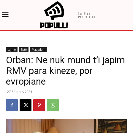
Ju flet
POPULLI
Lajme
Botë
Maqedoni
Orban: Ne nuk mund t’i japim
RMV para kineze, por
evropiane
27 Shtator, 2024