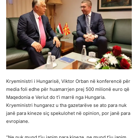
Kryeministri i Hungarisë, Viktor Orban në konferencë për
media foli edhe për huamarrjen prej 500 milionë euro që
Maqedonia e Veriut do t’i marrë nga Hungaria.
Kryeministri hungarez u tha gazetarëve se ato para nuk
janë para kineze siç spekulohet në opinion, por janë para
evropiane.
“Ne nuk mund t’ju japim para kineze, ne mund t’ju japim