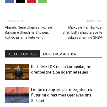
Previous article
Next article
Ahmeti: Nëse dikush shkon në
Mickoski: Familja Rusi
Bullgari e dikush në Shqipëri,
shembulli i shqiptarëve të
kujt do ja lëmë këtë vend
suksesshëm në SHBA
RELATED ARTICLES
MORE FROM AUTHOR
Kurti: Me LDK-në po komunikojmë
drejtpërdrejt, pa ndërmjetësues
Lidhje e re ajrore për mërgatën, nis
fluturimi direkt mes Gjenevës dhe
Shkupit