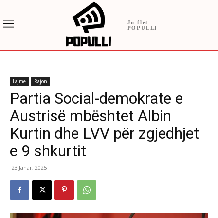
Ju flet
POPULLI
Lajme
Rajon
Partia Social-demokrate e
Austrisë mbështet Albin
Kurtin dhe LVV për zgjedhjet
e 9 shkurtit
23 Janar, 2025