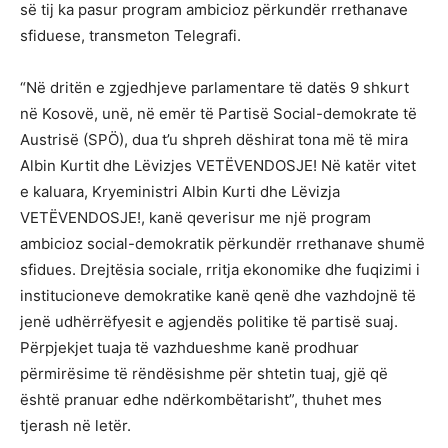
së tij ka pasur program ambicioz përkundër rrethanave
sfiduese, transmeton Telegrafi.
“Në dritën e zgjedhjeve parlamentare të datës 9 shkurt
në Kosovë, unë, në emër të Partisë Social-demokrate të
Austrisë (SPÖ), dua t’u shpreh dëshirat tona më të mira
Albin Kurtit dhe Lëvizjes VETËVENDOSJE! Në katër vitet
e kaluara, Kryeministri Albin Kurti dhe Lëvizja
VETËVENDOSJE!, kanë qeverisur me një program
ambicioz social-demokratik përkundër rrethanave shumë
sfidues. Drejtësia sociale, rritja ekonomike dhe fuqizimi i
institucioneve demokratike kanë qenë dhe vazhdojnë të
jenë udhërrëfyesit e agjendës politike të partisë suaj.
Përpjekjet tuaja të vazhdueshme kanë prodhuar
përmirësime të rëndësishme për shtetin tuaj, gjë që
është pranuar edhe ndërkombëtarisht”, thuhet mes
tjerash në letër.