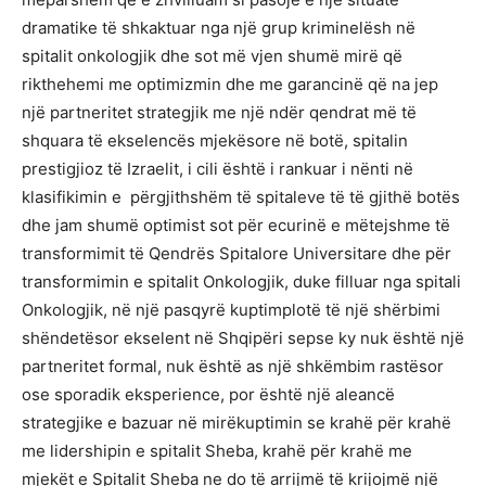
dramatike të shkaktuar nga një grup kriminelësh në
spitalit onkologjik dhe sot më vjen shumë mirë që
rikthehemi me optimizmin dhe me garancinë që na jep
një partneritet strategjik me një ndër qendrat më të
shquara të ekselencës mjekësore në botë, spitalin
prestigjioz të Izraelit, i cili është i rankuar i nënti në
klasifikimin e përgjithshëm të spitaleve të të gjithë botës
dhe jam shumë optimist sot për ecurinë e mëtejshme të
transformimit të Qendrës Spitalore Universitare dhe për
transformimin e spitalit Onkologjik, duke filluar nga spitali
Onkologjik, në një pasqyrë kuptimplotë të një shërbimi
shëndetësor ekselent në Shqipëri sepse ky nuk është një
partneritet formal, nuk është as një shkëmbim rastësor
ose sporadik eksperience, por është një aleancë
strategjike e bazuar në mirëkuptimin se krahë për krahë
me lidershipin e spitalit Sheba, krahë për krahë me
mjekët e Spitalit Sheba ne do të arrijmë të krijojmë një