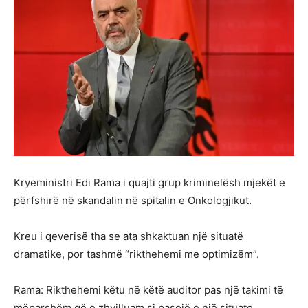
Kryeministri Edi Rama i quajti grup kriminelësh mjekët e
përfshirë në skandalin në spitalin e Onkologjikut.
Kreu i qeverisë tha se ata shkaktuan një situatë
dramatike, por tashmë “rikthehemi me optimizëm”.
Rama: Rikthehemi këtu në këtë auditor pas një takimi të
mëparshëm që e zhvilluam si pasojë e një situate