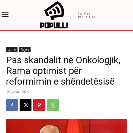
Ju flet
POPULLI
Lajme
Rajon
Pas skandalit në Onkologjik,
Rama optimist për
reformimin e shëndetësisë
24 Janar, 2025