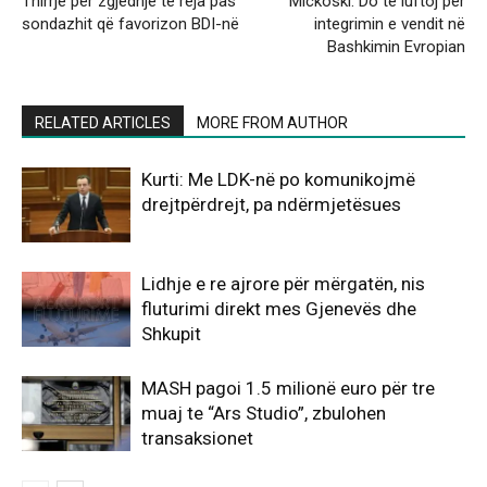
Thirrje për zgjedhje të reja pas
Mickoski: Do të luftoj për
sondazhit që favorizon BDI-në
integrimin e vendit në
Bashkimin Evropian
RELATED ARTICLES
MORE FROM AUTHOR
Kurti: Me LDK-në po komunikojmë
drejtpërdrejt, pa ndërmjetësues
Lidhje e re ajrore për mërgatën, nis
fluturimi direkt mes Gjenevës dhe
Shkupit
MASH pagoi 1.5 milionë euro për tre
muaj te “Ars Studio”, zbulohen
transaksionet