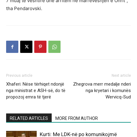
7 muaj të vështirë dhe arritëm në marrëveshjen e Ohrit”,
tha Pendarovski.
Previous article
Next article
Xhaferi: Nëse tërhiqet ndonjë
Zhegrova merr medalje nderi
nga ministrat e ASH-së, do të
nga kryetari i komunës
propozoj emra të tjerë
Wervicq-Sud
RELATED ARTICLES
MORE FROM AUTHOR
Kurti: Me LDK-në po komunikojmë