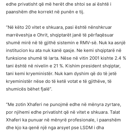
edhe privatisht që më herët dhe shtoi se ai është i
paanshëm dhe korrekt në punën e tij.
“Në këto 20 vitet e shkuara, pasi është nënshkruar
marrëveshja e Ohrit, shqiptarët janë të përfaqësuar
shumë mirë në të gjithë sistemin e RMV-së. Nuk ka asnjë
institucion ku ata nuk kanë qasje. Ne kemi shqiptarë në
funksione shumë të larta. Nëse në vitin 2001 kishte 2.4 %
tani është në nivelin e 21 %. Kishim president shqiptar,
tani kemi kryeministër. Nuk kam dyshim që do të jetë
kryeministër nëse do të ketë votat e të gjithëve, të
shumicës bëhet fjalë”.
“Me zotin Xhaferi ne punojmë edhe në mënyra zyrtare,
por njihemi edhe privatisht që në vitet e shkuara. Talat
Xhaferi ka punuar në mënyrë profesionale, i paanshëm
dhe kjo ka qenë një nga arsyet pse LSDM i dha