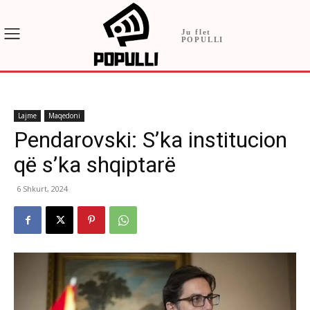
Ju flet
POPULLI
Lajme
Maqedoni
Pendarovski: S’ka institucion
që s’ka shqiptarë
6 Shkurt, 2024