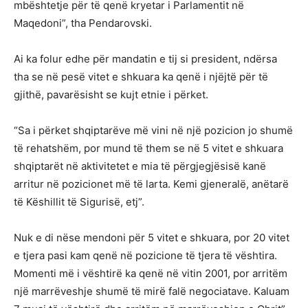
mbështetje për të qenë kryetar i Parlamentit në
Maqedoni”, tha Pendarovski.
Ai ka folur edhe për mandatin e tij si president, ndërsa
tha se në pesë vitet e shkuara ka qenë i njëjtë për të
gjithë, pavarësisht se kujt etnie i përket.
“Sa i përket shqiptarëve më vini në një pozicion jo shumë
të rehatshëm, por mund të them se në 5 vitet e shkuara
shqiptarët në aktivitetet e mia të përgjegjësisë kanë
arritur në pozicionet më të larta. Kemi gjeneralë, anëtarë
të Këshillit të Sigurisë, etj”.
Nuk e di nëse mendoni për 5 vitet e shkuara, por 20 vitet
e tjera pasi kam qenë në pozicione të tjera të vështira.
Momenti më i vështirë ka qenë në vitin 2001, por arritëm
një marrëveshje shumë të mirë falë negociatave. Kaluam