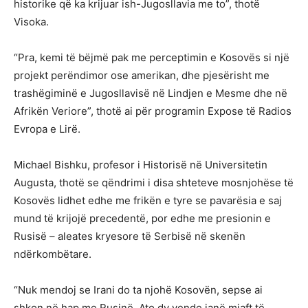
historike që ka krijuar ish-Jugosllavia me to”, thotë
Visoka.
“Pra, kemi të bëjmë pak me perceptimin e Kosovës si një
projekt perëndimor ose amerikan, dhe pjesërisht me
trashëgiminë e Jugosllavisë në Lindjen e Mesme dhe në
Afrikën Veriore”, thotë ai për programin Expose të Radios
Evropa e Lirë.
Michael Bishku, profesor i Historisë në Universitetin
Augusta, thotë se qëndrimi i disa shteteve mosnjohëse të
Kosovës lidhet edhe me frikën e tyre se pavarësia e saj
mund të krijojë precedentë, por edhe me presionin e
Rusisë – aleates kryesore të Serbisë në skenën
ndërkombëtare.
“Nuk mendoj se Irani do ta njohë Kosovën, sepse ai
shkon në hap me Rusinë. Ato dy vende janë mjaft të