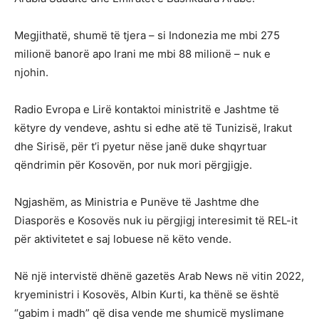
Megjithatë, shumë të tjera – si Indonezia me mbi 275
milionë banorë apo Irani me mbi 88 milionë – nuk e
njohin.
Radio Evropa e Lirë kontaktoi ministritë e Jashtme të
këtyre dy vendeve, ashtu si edhe atë të Tunizisë, Irakut
dhe Sirisë, për t’i pyetur nëse janë duke shqyrtuar
qëndrimin për Kosovën, por nuk mori përgjigje.
Ngjashëm, as Ministria e Punëve të Jashtme dhe
Diasporës e Kosovës nuk iu përgjigj interesimit të REL-it
për aktivitetet e saj lobuese në këto vende.
Në një intervistë dhënë gazetës Arab News në vitin 2022,
kryeministri i Kosovës, Albin Kurti, ka thënë se është
“gabim i madh” që disa vende me shumicë myslimane