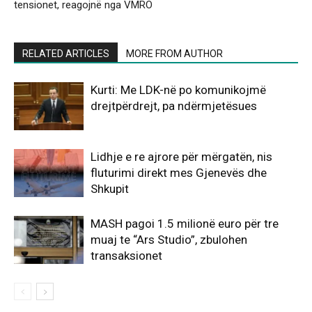
tensionet, reagojnë nga VMRO
RELATED ARTICLES
MORE FROM AUTHOR
Kurti: Me LDK-në po komunikojmë
drejtpërdrejt, pa ndërmjetësues
Lidhje e re ajrore për mërgatën, nis
fluturimi direkt mes Gjenevës dhe
Shkupit
MASH pagoi 1.5 milionë euro për tre
muaj te “Ars Studio”, zbulohen
transaksionet