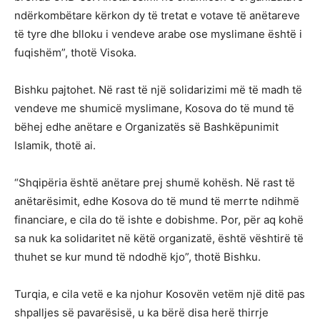
ndërkombëtare kërkon dy të tretat e votave të anëtareve
të tyre dhe blloku i vendeve arabe ose myslimane është i
fuqishëm”, thotë Visoka.
Bishku pajtohet. Në rast të një solidarizimi më të madh të
vendeve me shumicë myslimane, Kosova do të mund të
bëhej edhe anëtare e Organizatës së Bashkëpunimit
Islamik, thotë ai.
“Shqipëria është anëtare prej shumë kohësh. Në rast të
anëtarësimit, edhe Kosova do të mund të merrte ndihmë
financiare, e cila do të ishte e dobishme. Por, për aq kohë
sa nuk ka solidaritet në këtë organizatë, është vështirë të
thuhet se kur mund të ndodhë kjo”, thotë Bishku.
Turqia, e cila vetë e ka njohur Kosovën vetëm një ditë pas
shpalljes së pavarësisë, u ka bërë disa herë thirrje