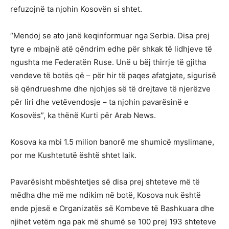
refuzojnë ta njohin Kosovën si shtet.
“Mendoj se ato janë keqinformuar nga Serbia. Disa prej
tyre e mbajnë atë qëndrim edhe për shkak të lidhjeve të
ngushta me Federatën Ruse. Unë u bëj thirrje të gjitha
vendeve të botës që – për hir të paqes afatgjate, sigurisë
së qëndrueshme dhe njohjes së të drejtave të njerëzve
për liri dhe vetëvendosje – ta njohin pavarësinë e
Kosovës”, ka thënë Kurti për Arab News.
Kosova ka mbi 1.5 milion banorë me shumicë myslimane,
por me Kushtetutë është shtet laik.
Pavarësisht mbështetjes së disa prej shteteve më të
mëdha dhe më me ndikim në botë, Kosova nuk është
ende pjesë e Organizatës së Kombeve të Bashkuara dhe
njihet vetëm nga pak më shumë se 100 prej 193 shteteve