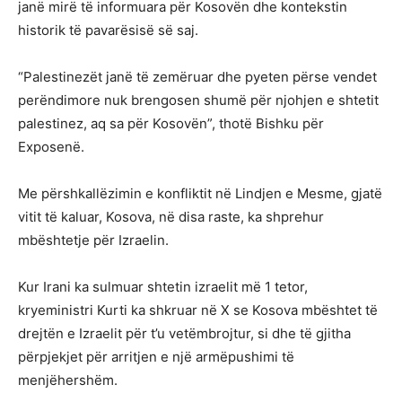
janë mirë të informuara për Kosovën dhe kontekstin
historik të pavarësisë së saj.
“Palestinezët janë të zemëruar dhe pyeten përse vendet
perëndimore nuk brengosen shumë për njohjen e shtetit
palestinez, aq sa për Kosovën”, thotë Bishku për
Exposenë.
Me përshkallëzimin e konfliktit në Lindjen e Mesme, gjatë
vitit të kaluar, Kosova, në disa raste, ka shprehur
mbështetje për Izraelin.
Kur Irani ka sulmuar shtetin izraelit më 1 tetor,
kryeministri Kurti ka shkruar në X se Kosova mbështet të
drejtën e Izraelit për t’u vetëmbrojtur, si dhe të gjitha
përpjekjet për arritjen e një armëpushimi të
menjëhershëm.