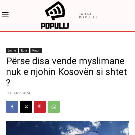
Ju flet
POPULLI
Lajme
Botë
Rajon
Përse disa vende myslimane
nuk e njohin Kosovën si shtet
?
13 Tetor, 2024