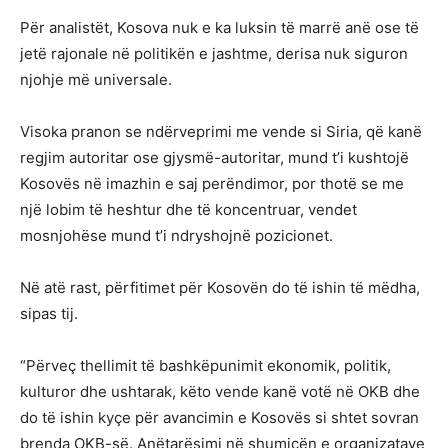
Për analistët, Kosova nuk e ka luksin të marrë anë ose të
jetë rajonale në politikën e jashtme, derisa nuk siguron
njohje më universale.
Visoka pranon se ndërveprimi me vende si Siria, që kanë
regjim autoritar ose gjysmë-autoritar, mund t’i kushtojë
Kosovës në imazhin e saj perëndimor, por thotë se me
një lobim të heshtur dhe të koncentruar, vendet
mosnjohëse mund t’i ndryshojnë pozicionet.
Në atë rast, përfitimet për Kosovën do të ishin të mëdha,
sipas tij.
“Përveç thellimit të bashkëpunimit ekonomik, politik,
kulturor dhe ushtarak, këto vende kanë votë në OKB dhe
do të ishin kyçe për avancimin e Kosovës si shtet sovran
brenda OKB-së. Anëtarësimi në shumicën e organizatave