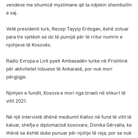
vendeve me shumicë myslimane që ta ndjekin shembullin
e saj.
Vetë presidenti turk, Recep Tayyip Erdogan, ëshë zotuar
para tre vjetësh se do të punojë për të rritur numrin e
njohjeve të Kosovës.
Radio Evropa e Lirë pyeti Ambasadën turke në Prishtinë
për aktivitetet lobuese të Ankarasë, por nuk mori
përgjigje.
Njohjen e fundit, Kosova e mori nga Izraeli në shkurt të
vitit 2021.
Në një intervistë dhënë mediumit Kallxo në fund të vitit të
kaluar, shefja e diplomacisë kosovare, Donika Gërvalla, ka
thënë se është duke punuar për njohje të reja, por se nuk