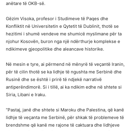
anëtare të OKB-së.
Gëzim Visoka, profesor i Studimeve të Paqes dhe
Konfliktit në Universitetin e Qytetit të Dublinit, thotë se
hezitimi i shumë vendeve me shumicë myslimane për ta
njohur Kosovën, buron nga një ndërthurje komplekse e
ndikimeve gjeopolitike dhe aleancave historike.
Në mesin e tyre, ai përmend në mënyrë të veçantë Iranin,
për të cilin thotë se ka lidhje të ngushta me Serbinë dhe
Rusinë dhe se është i prirë të ndjekë narrativë
antiperëndimorë. Si i tillë, ai ka ndikim edhe në shtete si
Siria, Libani e Iraku.
“Pastaj, janë dhe shtete si Maroku dhe Palestina, që kanë
lidhje të veçanta me Serbinë, për shkak të problemeve të
brendshme që kanë me rajone të caktuara dhe lidhjeve