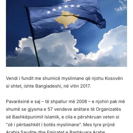
Vendi i fundit me shumicë myslimane që njohu Kosovën
si shtet, ishte Bangladeshi, në vitin 2017.
Pavarësinë e saj – të shpallur më 2008 – e njohin pak më
shumë se gjysma e 57 vendeve anëtare të Organizatës
së Bashkëpunimit Islamik, e cila e përshkruan veten si
“zë i përbashkët i botës myslimane”. Mes tyre prijnë
Arabia Saudite dhe Emiratet e Bashkuara Arabe.