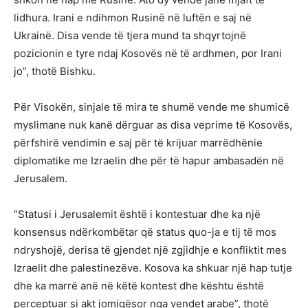
lidhura. Irani e ndihmon Rusinë në luftën e saj në
Ukrainë. Disa vende të tjera mund ta shqyrtojnë
pozicionin e tyre ndaj Kosovës në të ardhmen, por Irani
jo”, thotë Bishku.
Për Visokën, sinjale të mira te shumë vende me shumicë
myslimane nuk kanë dërguar as disa veprime të Kosovës,
përfshirë vendimin e saj për të krijuar marrëdhënie
diplomatike me Izraelin dhe për të hapur ambasadën në
Jerusalem.
“Statusi i Jerusalemit është i kontestuar dhe ka një
konsensus ndërkombëtar që status quo-ja e tij të mos
ndryshojë, derisa të gjendet një zgjidhje e konfliktit mes
Izraelit dhe palestinezëve. Kosova ka shkuar një hap tutje
dhe ka marrë anë në këtë kontest dhe kështu është
perceptuar si akt jomiqësor nga vendet arabe”, thotë