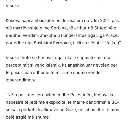
Visoka.
Kosova hapi ambasadën në Jerusalem në vitin 2021, pas
një marrëveshjeje me Serbinë, të arritur në Shtëpinë e
Bardhë. Vendimi atëkohë u kundërshtua nga Liga Arabe,
por edhe nga Bashkimi Evropian, i cili e cilësoi si “fatkeq”.
Visoka thotë se Kosova, nga frika e stigmatizimit ose
perceptimit si vend islamik, ka anashkaluar nevojën për
të pasur marrëdhënie të mira me shumë vende
joperëndimore.
“Në raport me Jerusalemin dhe Palestinën, Kosova ka
hapësirë të jetë më eksplicite, të marrë qëndrimin e BE-
së sa u përket zhvillimeve në Gazë, në Liban dhe të mos
bëjë asgjë më shumë”.