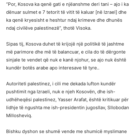
“Por, Kosova ka qenë gati e njëanshme deri tani – ajo i ka
dënuar sulmet e 7 tetorit të vitit të kaluar [në Izrael] dhe
ka qenë kryesisht e heshtur ndaj krimeve dhe dhunës
ndaj civilëve palestinezë”, thotë Visoka.
Sipas tij, Kosova duhet të krijojë një politikë të jashtme
më parimore dhe më të balancuar, e cila do të dërgonte
sinjale te vendet që nuk e kanë njohur, se ajo nuk është
kundër botës arabe apo interesave të tyre..
Autoriteti palestinez, i cili me dekada lufton kundër
pushtimit nga Izraeli, nuk e njeh Kosovën, dhe ish-
udhëheqësi palestinez, Yasser Arafat, është kritikuar për
lidhje të ngushta me ish-presidentin jugosllav, Sllobodan
Millosheviq.
Bishku dyshon se shumë vende me shumicë myslimane