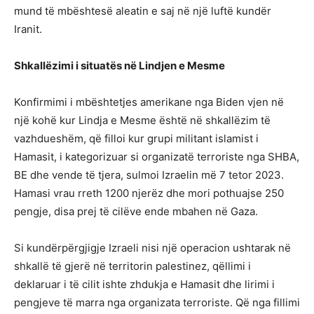
mund të mbështesë aleatin e saj në një luftë kundër
Iranit.
Shkallëzimi i situatës në Lindjen e Mesme
Konfirmimi i mbështetjes amerikane nga Biden vjen në
një kohë kur Lindja e Mesme është në shkallëzim të
vazhdueshëm, që filloi kur grupi militant islamist i
Hamasit, i kategorizuar si organizatë terroriste nga SHBA,
BE dhe vende të tjera, sulmoi Izraelin më 7 tetor 2023.
Hamasi vrau rreth 1200 njerëz dhe mori pothuajse 250
pengje, disa prej të cilëve ende mbahen në Gaza.
Si kundërpërgjigje Izraeli nisi një operacion ushtarak në
shkallë të gjerë në territorin palestinez, qëllimi i
deklaruar i të cilit ishte zhdukja e Hamasit dhe lirimi i
pengjeve të marra nga organizata terroriste. Që nga fillimi