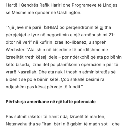
i lartë i Qendrës Rafik Hariri dhe Programeve të Lindjes
së Mesme me qendër në Uashington.
“Një javë më parë, (SHBA) po përqendronin të gjitha
përpjekjet e tyre në negociimin e një armëpushimi 21-
ditor në veri” në kufirin izraelito-libanez, u shpreh
Wechsler. “Ata ishin në bisedime të përditshme me
izraelitët rreth kësaj ideje – por ndërkohë që ata po bënin
këto biseda, izraelitët po planifikonin operacionin për të
vrarë Nasrallah. Dhe ata nuk i thoshin administratës së
Bidenit se po e bënin këtë. Çdo shkallë besimi ra
ndjeshëm pas kësaj përvoje të fundit.”
Përfshirja amerikane në një luftë potenciale
Pas sulmit raketor të Iranit ndaj Izraelit të martën,
Netanyahu tha se “Irani bëri një gabim të madh sot – dhe