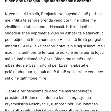
Biden dhe Netanjau – një marrëdhënie e vështirë
Kryeministri izraelit, Benjamin Netanyahu është përballur
me kritika të ashpra brenda vendit të tij në lidhje me
zhvillimin e luftës kundër Hamasit. Kritikët janë të
shqetësuar se veprimet e vijës së ashpër të Netanyahut
po e bëjnë më të pamundur që Hamasi të lirojë pengjet e
mbetura. SHBA-ja ka përdorur statusin e saj si aleati më i
madh i Izraelit për të tentuar të ndikojë në të për të lejuar
më shumë ndihmë në Gaza. Biden tha të mërkurën,
mbështetja e Uashingtonit për Izraelin mbetet e
palëkundur, por kjo nuk do të thotë se liderët e vendeve
shkojnë gjithmonë mirë.
“Është e rëndësishme të dallojmë marrëdhëniet e
presidentit Biden me shtetin e Izraelit nga ajo me
kryeministrin Netanyahu”, u shpreh për DW Jonathan
Panikoff, drejtor i Iniciativës Scowcroft për Sigurinë e