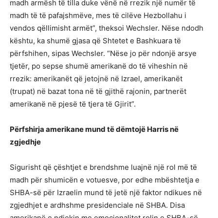
madh armësh të tilla duke vënë në rrezik një numër të
madh të të pafajshmëve, mes të cilëve Hezbollahu i
vendos qëllimisht armët”, theksoi Wechsler. Nëse ndodh
kështu, ka shumë gjasa që Shtetet e Bashkuara të
përfshihen, sipas Wechsler. “Nëse jo për ndonjë arsye
tjetër, po sepse shumë amerikanë do të viheshin në
rrezik: amerikanët që jetojnë në Izrael, amerikanët
(trupat) në bazat tona në të gjithë rajonin, partnerët
amerikanë në pjesë të tjera të Gjirit”.
Përfshirja amerikane mund të dëmtojë Harris në
zgjedhje
Sigurisht që çështjet e brendshme luajnë një rol më të
madh për shumicën e votuesve, por edhe mbështetja e
SHBA-së për Izraelin mund të jetë një faktor ndikues në
zgjedhjet e ardhshme presidenciale në SHBA. Disa
amerikanë e ndjekin me emocionalitet rolin e SHBA-së