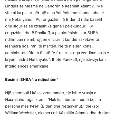
Lindjes së Mesme në Qendrën e Këshillit Atlantik. “Me
vite ai ka pasur për një marrëdhënie me shumë luhatje
me Netanyahun. Por angazhimi (i Bidenit) ndaj Izraelit
dhe sigurisë së Izraelit ka qenë i palëkundur.” Ky
angazhim, thotë Panikoff, u pa plotësisht, kur SHBA
ndihmuan në mbrojtjen e Izraelit kundër raketave të
lëshuara nga Irani të martën. Në të njëjtën kohë,
administrata Biden është “e frustruar nga vendimmarrja e
kryeministrit Netanyahu”, thotë Panikoff, një ish-zyrtar i
inteligjencës amerikane.
Besimi i SHBA “ra ndjeshëm”
Një shembull i kësaj vendimmarrjeje ishte vrasja e
Nasrallahut nga Izraeli. “Nuk ka mbetur shumë besim
persona mes tyrel” (Biden dhe Netanyahu),” theksoi
William Wechsler, ekspert në Këshillin Atlantik dhe drejtor