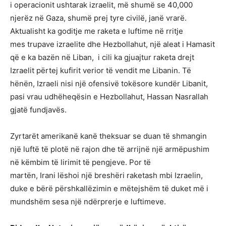
i operacionit ushtarak izraelit, më shumë se 40,000
njerëz në Gaza, shumë prej tyre civilë, janë vrarë.
Aktualisht ka goditje me raketa e luftime në rritje
mes trupave izraelite dhe Hezbollahut, një aleat i Hamasit
që e ka bazën në Liban, i cili ka gjuajtur raketa drejt
Izraelit përtej kufirit verior të vendit me Libanin. Të
hënën, Izraeli nisi një ofensivë tokësore kundër Libanit,
pasi vrau udhëheqësin e Hezbollahut, Hassan Nasrallah
gjatë fundjavës.
Zyrtarët amerikanë kanë theksuar se duan të shmangin
një luftë të plotë në rajon dhe të arrijnë një armëpushim
në këmbim të lirimit të pengjeve. Por të
martën, Irani lëshoi ​​një breshëri raketash mbi Izraelin,
duke e bërë përshkallëzimin e mëtejshëm të duket më i
mundshëm sesa një ndërprerje e luftimeve.