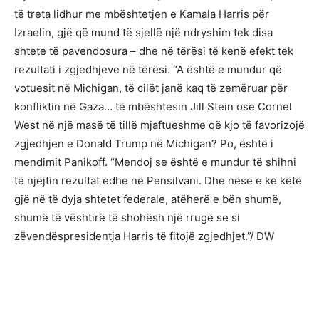
të treta lidhur me mbështetjen e Kamala Harris për
Izraelin, gjë që mund të sjellë një ndryshim tek disa
shtete të pavendosura – dhe në tërësi të kenë efekt tek
rezultati i zgjedhjeve në tërësi. “A është e mundur që
votuesit në Michigan, të cilët janë kaq të zemëruar për
konfliktin në Gaza… të mbështesin Jill Stein ose Cornel
West në një masë të tillë mjaftueshme që kjo të favorizojë
zgjedhjen e Donald Trump në Michigan? Po, është i
mendimit Panikoff. “Mendoj se është e mundur të shihni
të njëjtin rezultat edhe në Pensilvani. Dhe nëse e ke këtë
gjë në të dyja shtetet federale, atëherë e bën shumë,
shumë të vështirë të shohësh një rrugë se si
zëvendëspresidentja Harris të fitojë zgjedhjet.”/ DW