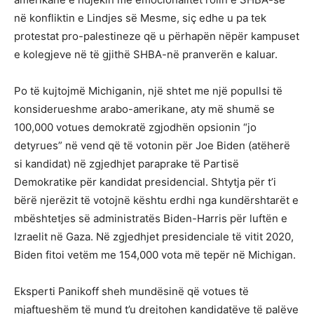
në konfliktin e Lindjes së Mesme, siç edhe u pa tek
protestat pro-palestineze që u përhapën nëpër kampuset
e kolegjeve në të gjithë SHBA-në pranverën e kaluar.
Po të kujtojmë Michiganin, një shtet me një popullsi të
konsiderueshme arabo-amerikane, aty më shumë se
100,000 votues demokratë zgjodhën opsionin “jo
detyrues” në vend që të votonin për Joe Biden (atëherë
si kandidat) në zgjedhjet paraprake të Partisë
Demokratike për kandidat presidencial. Shtytja për t’i
bërë njerëzit të votojnë kështu erdhi nga kundërshtarët e
mbështetjes së administratës Biden-Harris për luftën e
Izraelit në Gaza. Në zgjedhjet presidenciale të vitit 2020,
Biden fitoi vetëm me 154,000 vota më tepër në Michigan.
Eksperti Panikoff sheh mundësinë që votues të
mjaftueshëm të mund t’u drejtohen kandidatëve të palëve