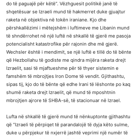
do të paguajë për këtë”. Vëzhguesit politikë janë të
shqetësuar se Izraeli mund të hakmerret duke gjuajtur
raketa në objektiva në tokën iraniane. Kjo dhe
përshkallëzimi i mëtejshëm i luftimeve me Libanin mund
të shndërrohet në një luftë në shkallë të gjerë me pasoja
potencialisht katastrofike për rajonin dhe më gjerë.
Wechsler është i mendimit, se një luftë e tillë do të bënte
që Hezbollahu të godiste me qindra mijëra raketa drejt
Izraelit, sasi të mjaftueshme për të thyer sistemin e
famshëm të mbrojtjes Iron Dome të vendit. Gjithashtu,
sipas tij, kjo do të bënte që edhe Irani të lëshonte po kaq
shumë raketa drejt Izraelit, që mund të mposhtnin
mbrojtjen ajrore të SHBA-së, të stacionuar në Izrael.
Lufta në shkallë të gjerë mund të nënkuptonte gjithashtu
që “Izraeli të përpiqet të parandalojë të dyja këto sulme,
duke u përpjekur të nxjerrë jashtë veprimi një numër të