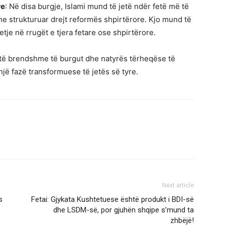
re
: Në disa burgje, Islami mund të jetë ndër fetë më të
he strukturuar drejt reformës shpirtërore. Kjo mund të
je në rrugët e tjera fetare ose shpirtërore.
të brendshme të burgut dhe natyrës tërheqëse të
një fazë transformuese të jetës së tyre.
Next article
s
Fetai: Gjykata Kushtetuese është produkt i BDI-së
dhe LSDM-së, por gjuhën shqipe s’mund ta
zhbëjë!