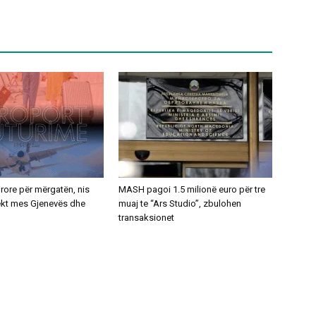
ajrore për mërgatën, nis
MASH pagoi 1.5 milionë euro për tre
rekt mes Gjenevës dhe
muaj te “Ars Studio”, zbulohen
transaksionet