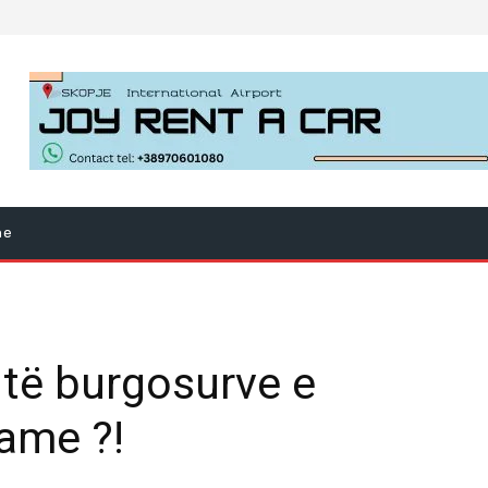
ne
të burgosurve e
lame ?!