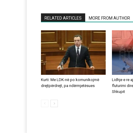
RELATED ARTICLES
MORE FROM AUTHOR
Kurti: Me LDK-në po komunikojmë
Lidhje e re 
drejtpërdrejt, pa ndërmjetësues
fluturimi di
Shkupit