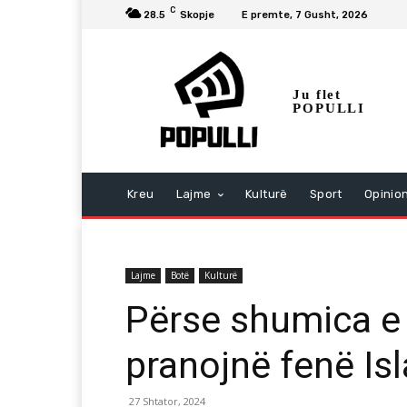
C
28.5
Skopje
E premte, 7 Gusht, 2026
Ju flet
POPULLI
Kreu
Lajme
Kulturë
Sport
Opinio
Lajme
Botë
Kulturë
Përse shumica e 
pranojnë fenë Is
27 Shtator, 2024