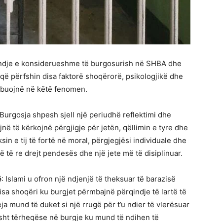
qindje e konsiderueshme të burgosurish në SHBA dhe
ë përfshin disa faktorë shoqërorë, psikologjikë dhe
ribuojnë në këtë fenomen.
 Burgosja shpesh sjell një periudhë reflektimi dhe
jnë të kërkojnë përgjigje për jetën, qëllimin e tyre dhe
ksin e tij të fortë në moral, përgjegjësi individuale dhe
ë të re drejt pendesës dhe një jete më të disiplinuar.
ë
: Islami u ofron një ndjenjë të theksuar të barazisë
sa shoqëri ku burgjet përmbajnë përqindje të lartë të
ja mund të duket si një rrugë për t’u ndier të vlerësuar
isht tërheqëse në burgje ku mund të ndihen të