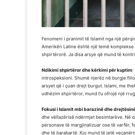
Fenomeni i pranimit të Islamit nga një për
Amerikën Latine është një temë komplekse q
shpirtërorë. Ja disa arsye që mund të kont
Ndikimi shpirtëror dhe kërkimi për kuptim
:
introspeksioni. Shumë njerëz në burgje fillo
arsyet që i çuan drejt burgut. Islami, me the
udhëzim shpirtëror, mund t’u ofrojë një rrug
Fokusi i Islamit mbi barazinë dhe drejtësin
dhe vëllazërisë ndërmjet besimtarëve. Në di
personave të margjinalizuar ose të varfër, fe
dhe të barabartë. Kjo mund të jetë veçanër