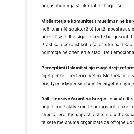
përjashtuar nga strukturat e shoqërisë.
Mbështetja e komunitetit musliman në bur
ndërtuar një strukturë të fortë mbështetjej
përkatësisë dhe sigurie për të burgosurit, 
Praktika e përbashkët e faljes dhe bashkëp
ndihmojë në dhënien e stabilitetit emociona
Perceptimi i Islamit si një rrugë drejt refor
mjet për të ripërtërirë veten. Me theksin e s
prej tyre ndjejnë se mund të largohen nga jeta
Roli i liderëve fetarë në burgje
: Imamët dhe
bëjnë punë aktive me të burgosurit, duke i
shpirtërore. Kjo shpesh është më e theksua
të ketë më shumë organizata që ofrojnë ud