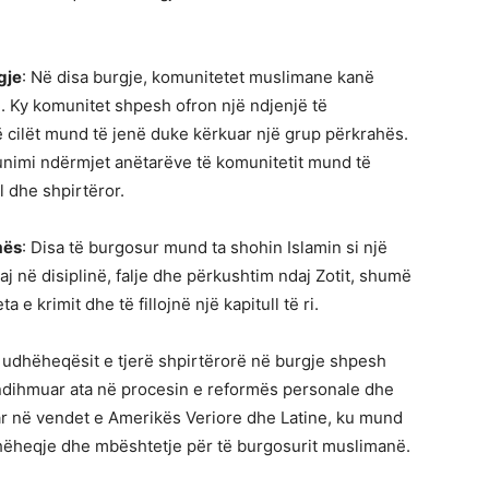
gje
: Në disa burgje, komunitetet muslimane kanë
e. Ky komunitet shpesh ofron një ndjenjë të
të cilët mund të jenë duke kërkuar një grup përkrahës.
unimi ndërmjet anëtarëve të komunitetit mund të
l dhe shpirtëror.
mës
: Disa të burgosur mund ta shohin Islamin si një
aj në disiplinë, falje dhe përkushtim ndaj Zotit, shumë
 e krimit dhe të fillojnë një kapitull të ri.
 udhëheqësit e tjerë shpirtërorë në burgje shpesh
 ndihmuar ata në procesin e reformës personale dhe
r në vendet e Amerikës Veriore dhe Latine, ku mund
hëheqje dhe mbështetje për të burgosurit muslimanë.