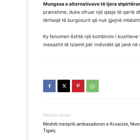
Mungesa e alternativave të tjera shpirtëro
pranishme, duke ofruar një qasje të qartë d
tërheqë të burgosurit që nuk gjejnë mbështet
Ky fenomen është një kombinim i kushteve 
mesazhit të Islamit për individët që janë në 
Previous article
Mexhiti mirëpriti ambasadoren e Kroacisë, Nive
Tiganj