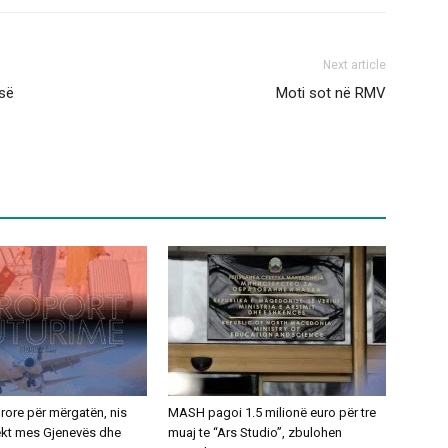
Next article
-së
Moti sot në RMV
ajrore për mërgatën, nis
MASH pagoi 1.5 milionë euro për tre
rekt mes Gjenevës dhe
muaj te “Ars Studio”, zbulohen