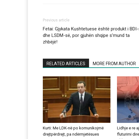
Previous article
Fetai: Gjykata Kushtetuese është produkt i BDI
dhe LSDM-së, por gjuhën shqipe s’mund ta
zhbëjë!
RELATED ARTICLES
MORE FROM AUTHOR
Kurti: Me LDK-në po komunikojmë
Lidhje e re 
drejtpërdrejt, pa ndërmjetësues
fluturimi di