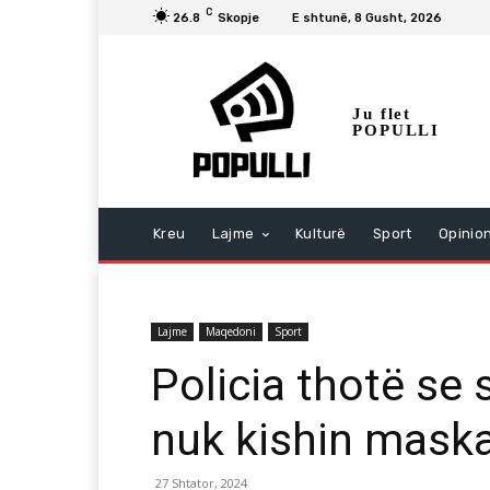
C
26.8
Skopje
E shtunë, 8 Gusht, 2026
Ju flet
POPULLI
Kreu
Lajme
Kulturë
Sport
Opinio
Lajme
Maqedoni
Sport
Policia thotë se 
nuk kishin maska
27 Shtator, 2024