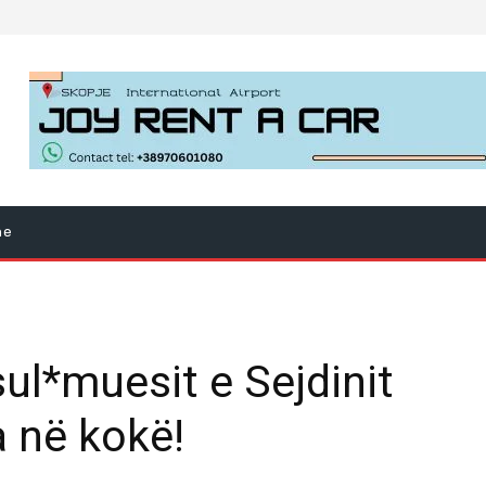
ne
sul*muesit e Sejdinit
 në kokë!