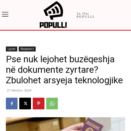
Ju flet
POPULLI
Lajme
Maqedoni
Pse nuk lejohet buzëqeshja
në dokumente zyrtare?
Zbulohet arsyeja teknologjike
21 Nëntor, 2024