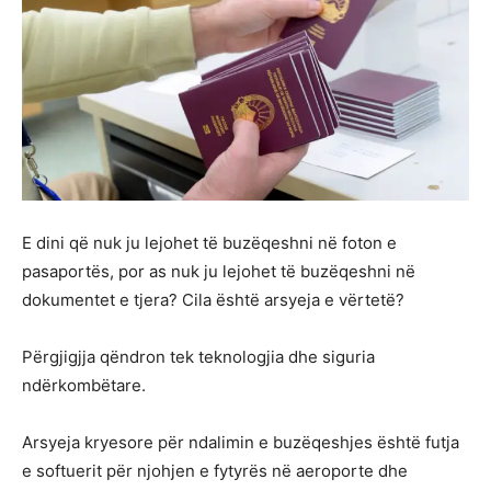
E dini që nuk ju lejohet të buzëqeshni në foton e
pasaportës, por as nuk ju lejohet të buzëqeshni në
dokumentet e tjera? Cila është arsyeja e vërtetë?
Përgjigjja qëndron tek teknologjia dhe siguria
ndërkombëtare.
Arsyeja kryesore për ndalimin e buzëqeshjes është futja
e softuerit për njohjen e fytyrës në aeroporte dhe