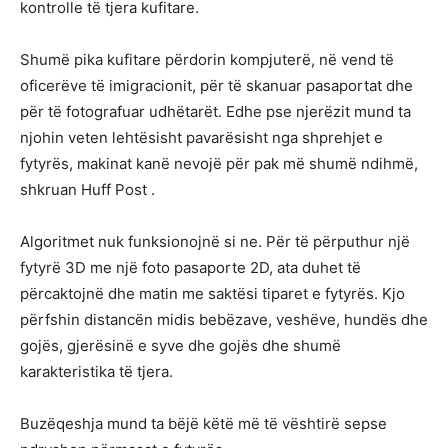
kontrolle të tjera kufitare.
Shumë pika kufitare përdorin kompjuterë, në vend të
oficerëve të imigracionit, për të skanuar pasaportat dhe
për të fotografuar udhëtarët. Edhe pse njerëzit mund ta
njohin veten lehtësisht pavarësisht nga shprehjet e
fytyrës, makinat kanë nevojë për pak më shumë ndihmë,
shkruan Huff Post .
Algoritmet nuk funksionojnë si ne. Për të përputhur një
fytyrë 3D me një foto pasaporte 2D, ata duhet të
përcaktojnë dhe matin me saktësi tiparet e fytyrës. Kjo
përfshin distancën midis bebëzave, veshëve, hundës dhe
gojës, gjerësinë e syve dhe gojës dhe shumë
karakteristika të tjera.
Buzëqeshja mund ta bëjë këtë më të vështirë sepse