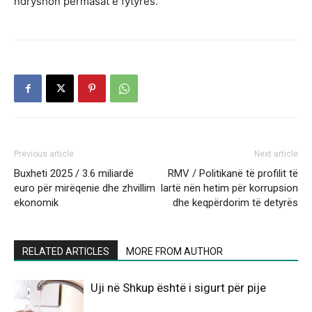
ndryshon përmasat e fytyrës.
Previous article
Next article
Buxheti 2025 / 3.6 miliardë
RMV / Politikanë të profilit të
euro për mirëqenie dhe zhvillim
lartë nën hetim për korrupsion
ekonomik
dhe keqpërdorim të detyrës
RELATED ARTICLES
MORE FROM AUTHOR
Uji në Shkup është i sigurt për pije