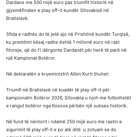
Dardane me 500 mijë euro pas triumfit historik në
gjysmëfinalen e play off-it kundër Sllovakisë në
Bratislavë.
Sfida e radhës do të jetë ajo në Prishtinë kundër Turqisë,
ku premtimi kësaj radhe është 1 milionë euro në rast
fitoreje, që do t’i dërgonte Dardanët për herë të parë në
një Kampionat Botëror.
Në deklaratën e kryeministrit Albin Kurti thuhet:
Triumfi në Bratislavë në kuadër të play off-it për
kampionatin Botëror 2026, Sllovakia u njoh me futbollistët
e rangut botëror nga Kosova përbën një sukses historik.
Në fund të nëntorit i ndamë 250 mijë euro me rastin e
sigurimit të play off-it e po atë ditë u zotuam se do