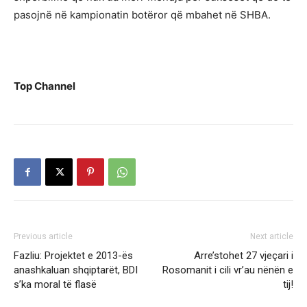
pasojnë në kampionatin botëror që mbahet në SHBA.
Top Channel
Previous article
Next article
Fazliu: Projektet e 2013-ës
Arre’stohet 27 vjeçari i
anashkaluan shqiptarët, BDI
Rosomanit i cili vr’au nënën e
s’ka moral të flasë
tij!