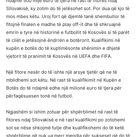
ndajmë 500 mijë euro të tjera në rast të fitores ndaj
Sllovakisë, ky zotim do të jetësohet sot. Por dua që kjo të
mos mbes këtu. Uroj fort që djemtë tanë shembullor të
fitojnë finalen e madhe të play off-it dhe të shkruajnë
emrin e tyre në historinë e futbollit të Kosovës si të parët
të cilët e jetësojnë ëndrrën e botërorit. Kualifikimi në
kupën e botës do të kuptimësonte shënimin e dhjetë
vjetorit të pranimit të Kosovës në UEFA dhe FIFA.
Një fitore nesër do të ishte një arsye tjetër që ne të
mblidhemi sot këtu. Në rast të kualifikimit në Kupën e
Botës do të ndajmë edhe një milionë euro të tjera për
përfaqësuesen tonë në futboll.
Ngjashëm si ishim zotuar për shpërblimet në rast të
fitores ndaj Sllovakisë e në rast kualifikimi po zotohemi
sot se nëse shkojmë tutje dhe kualifikohemi do të ketë
shpërblime që nuk ua merr mendja për sukseset që do të