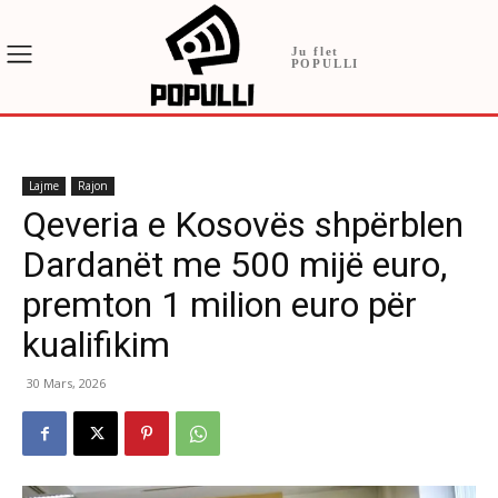
Ju flet
POPULLI
Lajme
Rajon
Qeveria e Kosovës shpërblen
Dardanët me 500 mijë euro,
premton 1 milion euro për
kualifikim
30 Mars, 2026