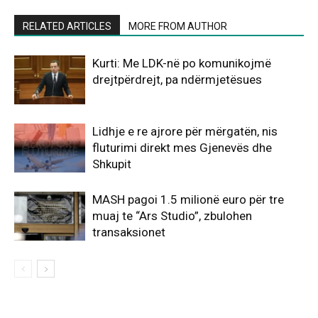
RELATED ARTICLES
MORE FROM AUTHOR
Kurti: Me LDK-në po komunikojmë
drejtpërdrejt, pa ndërmjetësues
Lidhje e re ajrore për mërgatën, nis
fluturimi direkt mes Gjenevës dhe
Shkupit
MASH pagoi 1.5 milionë euro për tre
muaj te “Ars Studio”, zbulohen
transaksionet