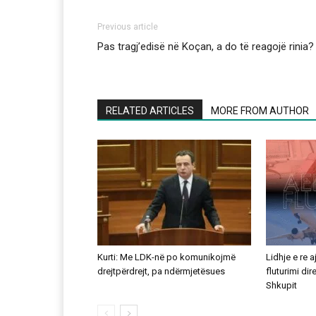
Previous article
Pas tragj’edisë në Koçan, a do të reagojë rinia?
RELATED ARTICLES
MORE FROM AUTHOR
Kurti: Me LDK-në po komunikojmë
Lidhje e re 
drejtpërdrejt, pa ndërmjetësues
fluturimi di
Shkupit