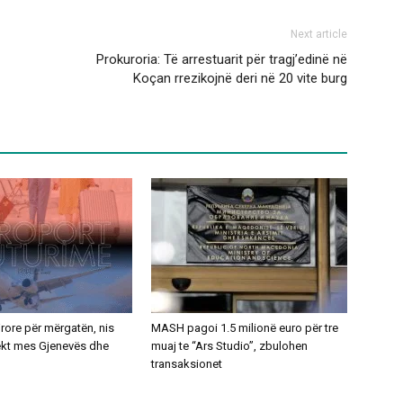
Next article
Prokuroria: Të arrestuarit për tragj’edinë në
Koçan rrezikojnë deri në 20 vite burg
ajrore për mërgatën, nis
MASH pagoi 1.5 milionë euro për tre
rekt mes Gjenevës dhe
muaj te “Ars Studio”, zbulohen
transaksionet