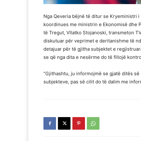
Nga Qeveria bëjnë të ditur se Kryeministri i 
koordinues me ministrin e Ekonomisë dhe Pu
të Tregut, Vllatko Stojanoski, transmeton TV
diskutuar për veprimet e deritanishme të nd
detajuar për të gjitha subjektet e regjistruar
se që nga dita e nesërme do të fillojë kontrol
“Gjithashtu, ju informojmë se gjatë ditës së n
subjekteve, pas së cilit do të dalim me info