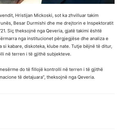
vendit, Hristijan Mickoski, sot ka zhvilluar takim
nës, Besar Durmishi dhe me drejtorin e Inspektoratit
21. Siç theksojnë nga Qeveria, gjatë takimi është
ërmarra nga institucionet përgjegjëse dhe analiza e
a si kabare, diskoteka, klube nate. Tutje bëjnë të ditur,
li në terren i të gjithë subjekteve.
esërme do të fillojë kontrolli në terren i të gjithë
rmacione të detajuara”, theksojnë nga Qeveria.