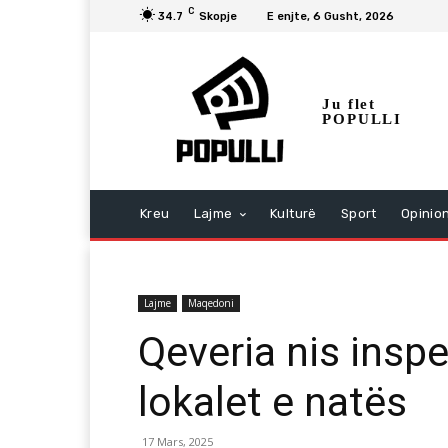
C
34.7
Skopje
E enjte, 6 Gusht, 2026
Ju flet
POPULLI
Kreu
Lajme
Kulturë
Sport
Opinio
Lajme
Maqedoni
Qeveria nis inspe
lokalet e natës
17 Mars, 2025