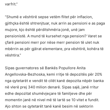
varfrit.”
“Shumë e vështirë sepse vetëm flitet për inflacion,
gjithçka është shtrenjtuar, nuk arrin as pensioni e as paga
mujore, kjo është përditshmëria jonë, unë jam
pensionistë. A mund të kursehet nga pensioni? Varet se
çfarë pensioni merr por nëse merr pension të ulet nuk
mbërrin as për gjërat elementare, pra vështirë, kohëra të
vështira.”
Sipas guvernatores së Bankës Popullore Anita
Angellovska-Bezhoska, kemi rritje të depozitës për 20%
nga qytetarët e vendit të cilët kanë depozita nëpër banka
në vlerë prej 340 milion denarë. Sipas sajë, janë rritur
edhe depozitat shumëvjeçare të familjeve dhe për
momentin janë në nivel më të lartë se 10 vitet e fundit.
Ajo shton se qytetarët tanë kanë besim në sektorin