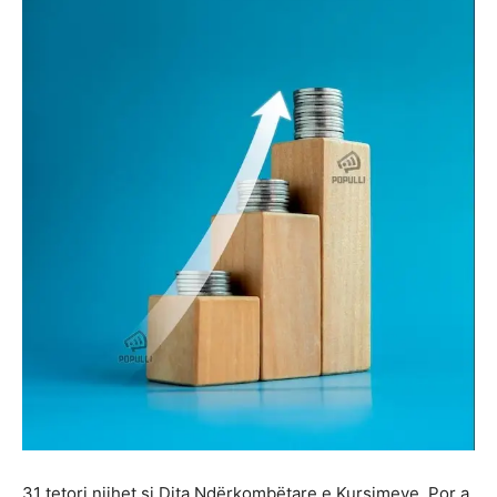
31 tetori njihet si Dita Ndërkombëtare e Kursimeve. Por a