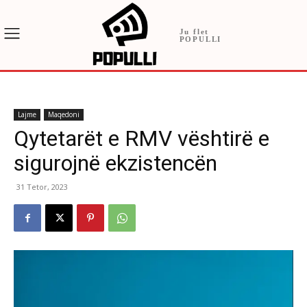
Ju flet
POPULLI
Lajme
Maqedoni
Qytetarët e RMV vështirë e
sigurojnë ekzistencën
31 Tetor, 2023