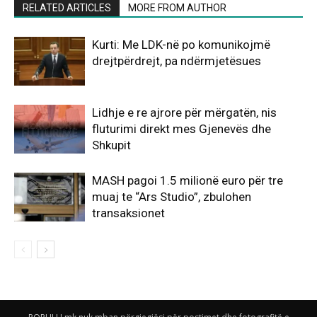
RELATED ARTICLES
MORE FROM AUTHOR
Kurti: Me LDK-në po komunikojmë
drejtpërdrejt, pa ndërmjetësues
Lidhje e re ajrore për mërgatën, nis
fluturimi direkt mes Gjenevës dhe
Shkupit
MASH pagoi 1.5 milionë euro për tre
muaj te “Ars Studio”, zbulohen
transaksionet