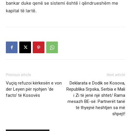
bankar duke qenë se sistemi është i qëndrueshëm me
kapital të lartë.
Previous article
Next article
Vuçiq refuzoi kërkesën e von
Deklarata e Dodik se Kosova,
der Leyen për njohjen ‘de
Republika Srpska, Serbia e Mali
facto’ të Kosovës
i Zi të jenë një shtet/ Rama
mesazh BE-së: Partnerët tanë
të thyejnë heshtjen sa më
shpejt!