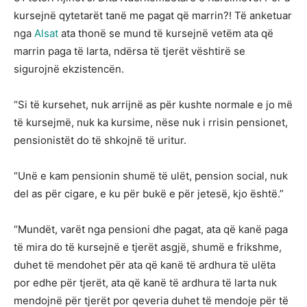
kursejnë qytetarët tanë me pagat që marrin?! Të anketuar
nga
Alsat
ata thonë se mund të kursejnë vetëm ata që
marrin paga të larta, ndërsa të tjerët vështirë se
sigurojnë ekzistencën.
“Si të kursehet, nuk arrijnë as për kushte normale e jo më
të kursejmë, nuk ka kursime, nëse nuk i rrisin pensionet,
pensionistët do të shkojnë të uritur.
“Unë e kam pensionin shumë të ulët, pension social, nuk
del as për cigare, e ku për bukë e për jetesë, kjo është.”
“Mundët, varët nga pensioni dhe pagat, ata që kanë paga
të mira do të kursejnë e tjerët asgjë, shumë e frikshme,
duhet të mendohet për ata që kanë të ardhura të ulëta
por edhe për tjerët, ata që kanë të ardhura të larta nuk
mendojnë për tjerët por qeveria duhet të mendoje për të