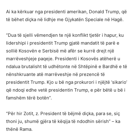
Ai ka kërkuar nga presidenti amerikan, Donald Trump, që
të bëhet diçka në lidhje me Gjykatën Speciale në Hagë.
“Dua të sjelli vëmendjen te një konflikt tjetër i hapur, ku
lidershipi i presidentit Trump gjatë mandatit të parë e
sollië Kosovën e Serbisë më afër se kurrë drejt një
marrëveshjeje paqeje. Presidenti i Kosovës atëherë u
ndalua brutalisht të udhëtonte në Shtëpinë e Bardhë e të
nënshkruante atë marrëveshje në prezencë të
presidentit Trump. Kjo u bë nga prokurori i njëjtë ‘sikario’
që ndoqi edhe vetë presidentin Trump, e për bëtë u bë i
famshëm tërë botën”.
“Për hir Zotit, z. President të bëjmë diçka, para se, siç
thoni ju, shumë gjëra të këqija të ndodhin sërish” – ka
thënë Rama.