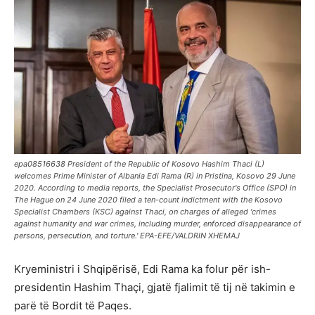
epa08516638 President of the Republic of Kosovo Hashim Thaci (L)
welcomes Prime Minister of Albania Edi Rama (R) in Pristina, Kosovo 29 June
2020. According to media reports, the Specialist Prosecutor's Office (SPO) in
The Hague on 24 June 2020 filed a ten-count indictment with the Kosovo
Specialist Chambers (KSC) against Thaci, on charges of alleged 'crimes
against humanity and war crimes, including murder, enforced disappearance of
persons, persecution, and torture.' EPA-EFE/VALDRIN XHEMAJ
Kryeministri i Shqipërisë, Edi Rama ka folur për ish-
presidentin Hashim Thaçi, gjatë fjalimit të tij në takimin e
parë të Bordit të Paqes.