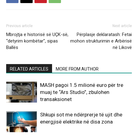
Previous article
Next article
Mbrojtja e historisë së UÇK-së,
Përplasje deklaratash: Fetai
“detyrim kombëtar”, sipas
mohon strukturimin e Arbërisë
Ballës
në Likovë
RELATED ARTICLES
MORE FROM AUTHOR
MASH pagoi 1.5 milionë euro për tre
muaj te “Ars Studio”, zbulohen
transaksionet
Shkupi sot me ndërprerje të ujit dhe
energjisë elektrike në disa zona