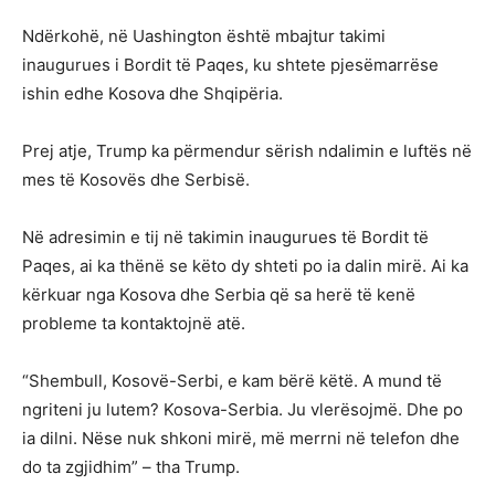
Ndërkohë, në Uashington është mbajtur takimi
inaugurues i Bordit të Paqes, ku shtete pjesëmarrëse
ishin edhe Kosova dhe Shqipëria.
Prej atje, Trump ka përmendur sërish ndalimin e luftës në
mes të Kosovës dhe Serbisë.
Në adresimin e tij në takimin inaugurues të Bordit të
Paqes, ai ka thënë se këto dy shteti po ia dalin mirë. Ai ka
kërkuar nga Kosova dhe Serbia që sa herë të kenë
probleme ta kontaktojnë atë.
“Shembull, Kosovë-Serbi, e kam bërë këtë. A mund të
ngriteni ju lutem? Kosova-Serbia. Ju vlerësojmë. Dhe po
ia dilni. Nëse nuk shkoni mirë, më merrni në telefon dhe
do ta zgjidhim” – tha Trump.