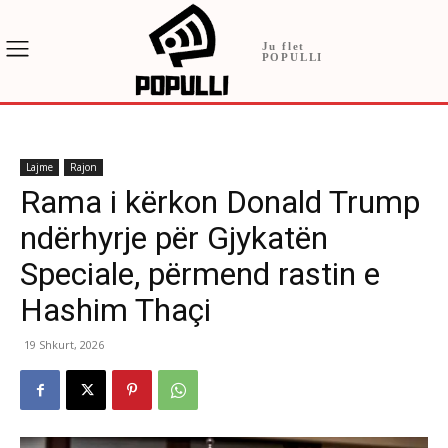
Ju flet
POPULLI
Lajme
Rajon
Rama i kërkon Donald Trump
ndërhyrje për Gjykatën
Speciale, përmend rastin e
Hashim Thaçi
19 Shkurt, 2026