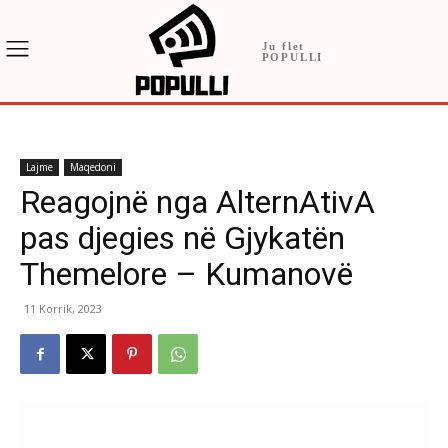
Ju flet
POPULLI
Lajme
Maqedoni
Reagojnë nga AlternAtivA
pas djegies në Gjykatën
Themelore – Kumanovë
11 Korrik, 2023