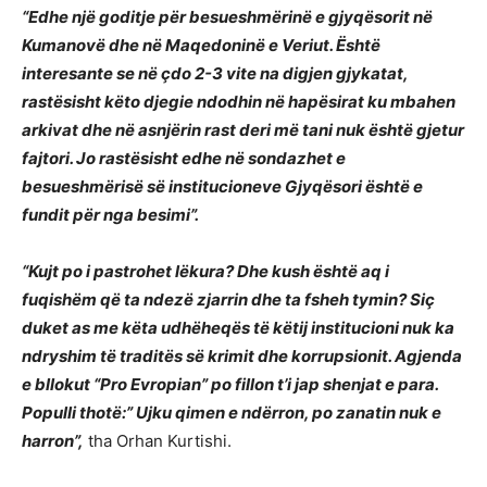
“Edhe një goditje për besueshmërinë e gjyqësorit në
Kumanovë dhe në Maqedoninë e Veriut. Është
interesante se në çdo 2-3 vite na digjen gjykatat,
rastësisht këto djegie ndodhin në hapësirat ku mbahen
arkivat dhe në asnjërin rast deri më tani nuk është gjetur
fajtori. Jo rastësisht edhe në sondazhet e
besueshmërisë së institucioneve Gjyqësori është e
fundit për nga besimi”.
“Kujt po i pastrohet lëkura? Dhe kush është aq i
fuqishëm që ta ndezë zjarrin dhe ta fsheh tymin? Siç
duket as me këta udhëheqës të këtij institucioni nuk ka
ndryshim të traditës së krimit dhe korrupsionit. Agjenda
e bllokut “Pro Evropian” po fillon t’i jap shenjat e para.
Populli thotë:” Ujku qimen e ndërron, po zanatin nuk e
harron”,
tha Orhan Kurtishi.