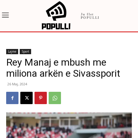
Ju flet
POPULLI
Lajme
Sport
Rey Manaj e mbush me
miliona arkën e Sivassporit
26 Maj, 2024