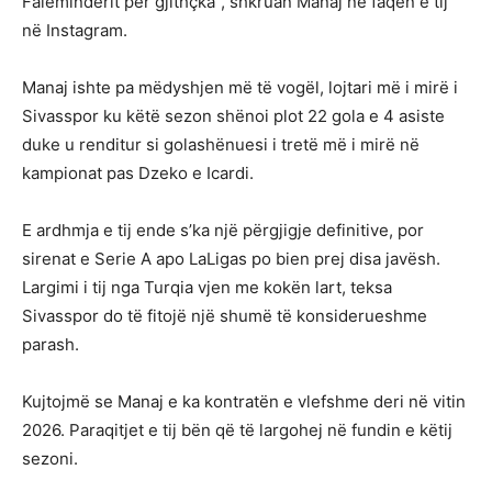
Faleminderit për gjithçka”, shkruan Manaj në faqen e tij
në Instagram.
Manaj ishte pa mëdyshjen më të vogël, lojtari më i mirë i
Sivasspor ku këtë sezon shënoi plot 22 gola e 4 asiste
duke u renditur si golashënuesi i tretë më i mirë në
kampionat pas Dzeko e Icardi.
E ardhmja e tij ende s’ka një përgjigje definitive, por
sirenat e Serie A apo LaLigas po bien prej disa javësh.
Largimi i tij nga Turqia vjen me kokën lart, teksa
Sivasspor do të fitojë një shumë të konsiderueshme
parash.
Kujtojmë se Manaj e ka kontratën e vlefshme deri në vitin
2026. Paraqitjet e tij bën që të largohej në fundin e këtij
sezoni.