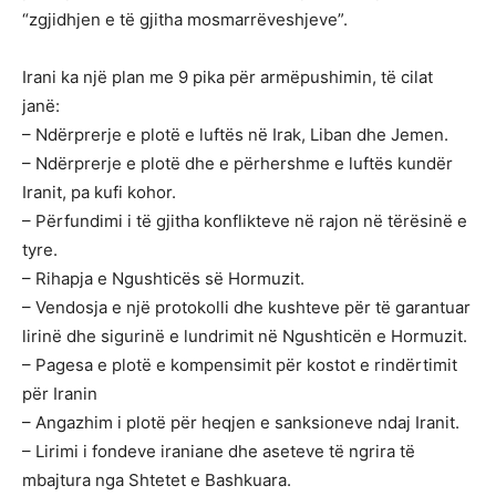
“zgjidhjen e të gjitha mosmarrëveshjeve”.
Irani ka një plan me 9 pika për armëpushimin, të cilat
janë:
– Ndërprerje e plotë e luftës në Irak, Liban dhe Jemen.
– Ndërprerje e plotë dhe e përhershme e luftës kundër
Iranit, pa kufi kohor.
– Përfundimi i të gjitha konflikteve në rajon në tërësinë e
tyre.
– Rihapja e Ngushticës së Hormuzit.
– Vendosja e një protokolli dhe kushteve për të garantuar
lirinë dhe sigurinë e lundrimit në Ngushticën e Hormuzit.
– Pagesa e plotë e kompensimit për kostot e rindërtimit
për Iranin
– Angazhim i plotë për heqjen e sanksioneve ndaj Iranit.
– Lirimi i fondeve iraniane dhe aseteve të ngrira të
mbajtura nga Shtetet e Bashkuara.