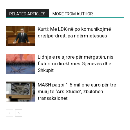
RELATED ARTICLES
MORE FROM AUTHOR
Kurti: Me LDK-në po komunikojmë
drejtpërdrejt, pa ndërmjetësues
Lidhje e re ajrore për mërgatën, nis
fluturimi direkt mes Gjenevës dhe
Shkupit
MASH pagoi 1.5 milionë euro për tre
muaj te “Ars Studio”, zbulohen
transaksionet