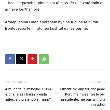
– Irani angazhohet plotësisht të mos kërkojë zotërimin e
armëve bërthamore.
Armëpushimi i menjëhershëm hyn në fuqi në të gjitha
frontet sapo të miratohen kushtet e mësipërme.
Previous article
Next article
A mund ta “eliminojnë” SHBA-
Osmani: Në dhjetor dhe janar
ja dhe Izraeli Iranin brenda
Kurti më mbështeste për
natës, siç pretendon Trump?
presidente, më pas gjithçka
ndryshoi