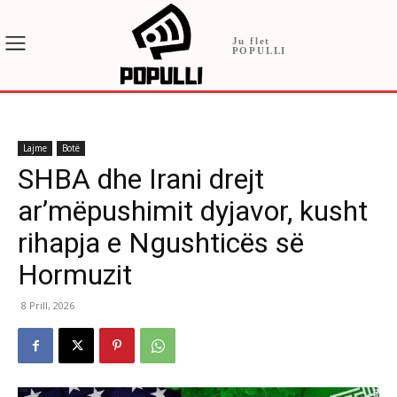
Ju flet
POPULLI
Lajme
Botë
SHBA dhe Irani drejt
ar’mëpushimit dyjavor, kusht
rihapja e Ngushticës së
Hormuzit
8 Prill, 2026