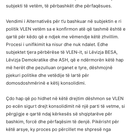
subjekti të vetëm, të përbashkët dhe përfaqësues.
Vendimi i Alternativës për t’u bashkuar në subjektin e ri
politik VLEN vetëm sa e konfirmon atë që tashmë është e
qartë për këdo që e ndjek me vëmendje këtë zhvillim.
Procesi i unifikimit ka nisur dhe nuk ndalet. Edhe
subjektet tjera përbërëse të VLEN-it, si Lëvizja BESA,
Lëvizja Demokratike dhe ASH, që e ndërmorën këtë hap
më herët dhe pezulluan organet e tyre, dëshmojnë
pjekuri politike dhe vetëdije të lartë për
domosdoshmërinë e këtij konsolidimi.
Çdo hap që po hidhet në këtë drejtim dëshmon se VLEN
po ecën sigurt drejt konsolidimit në një parti të vetme, si
përgjigje e qartë ndaj kërkesës së shqiptarëve për
bashkim, forcë dhe përfaqësim të denjë. Pikërisht për
këtë arsye, ky proces po përcillet me shpresë nga