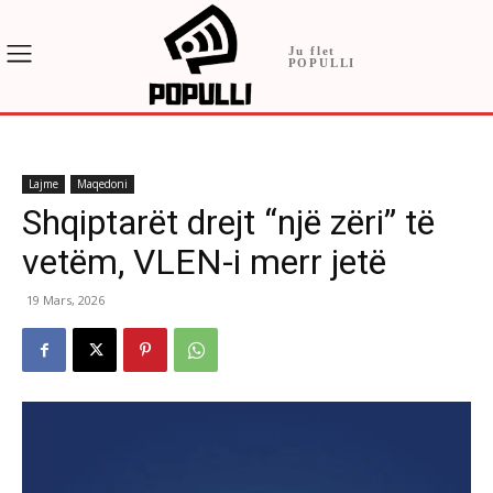
Ju flet
POPULLI
Lajme
Maqedoni
Shqiptarët drejt “një zëri” të
vetëm, VLEN-i merr jetë
19 Mars, 2026