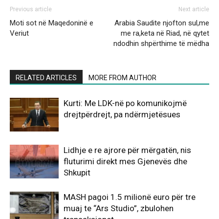
Previous article
Next article
Moti sot në Maqedoninë e
Arabia Saudite njofton sul,me
Veriut
me ra,keta në Riad, në qytet
ndodhin shpërthime të mëdha
RELATED ARTICLES
MORE FROM AUTHOR
Kurti: Me LDK-në po komunikojmë
drejtpërdrejt, pa ndërmjetësues
Lidhje e re ajrore për mërgatën, nis
fluturimi direkt mes Gjenevës dhe
Shkupit
MASH pagoi 1.5 milionë euro për tre
muaj te “Ars Studio”, zbulohen