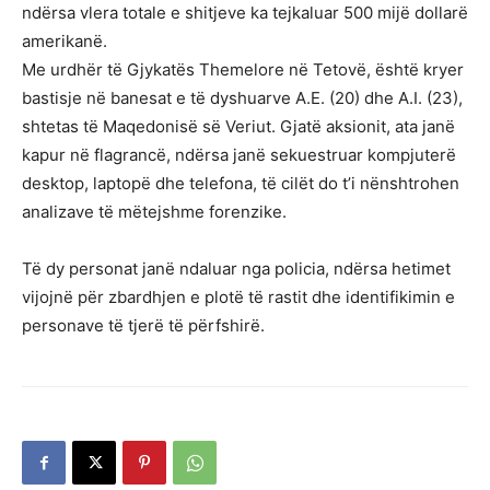
ndërsa vlera totale e shitjeve ka tejkaluar 500 mijë dollarë
amerikanë.
Me urdhër të Gjykatës Themelore në Tetovë, është kryer
bastisje në banesat e të dyshuarve A.E. (20) dhe A.I. (23),
shtetas të Maqedonisë së Veriut. Gjatë aksionit, ata janë
kapur në flagrancë, ndërsa janë sekuestruar kompjuterë
desktop, laptopë dhe telefona, të cilët do t’i nënshtrohen
analizave të mëtejshme forenzike.
Të dy personat janë ndaluar nga policia, ndërsa hetimet
vijojnë për zbardhjen e plotë të rastit dhe identifikimin e
personave të tjerë të përfshirë.