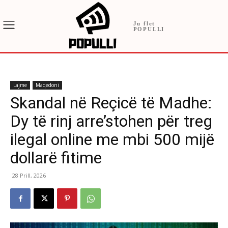
Ju flet
POPULLI
Lajme
Maqedoni
Skandal në Reçicë të Madhe:
Dy të rinj arre’stohen për treg
ilegal online me mbi 500 mijë
dollarë fitime
28 Prill, 2026