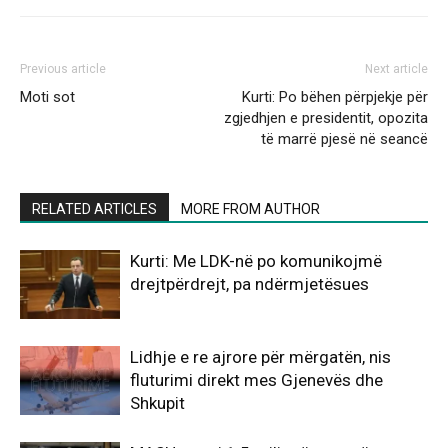
Previous article
Next article
Moti sot
Kurti: Po bëhen përpjekje për
zgjedhjen e presidentit, opozita
të marrë pjesë në seancë
RELATED ARTICLES
MORE FROM AUTHOR
Kurti: Me LDK-në po komunikojmë
drejtpërdrejt, pa ndërmjetësues
Lidhje e re ajrore për mërgatën, nis
fluturimi direkt mes Gjenevës dhe
Shkupit