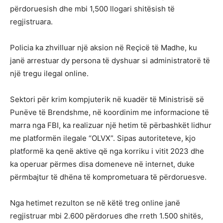
përdoruesish dhe mbi 1,500 llogari shitësish të
regjistruara.
Policia ka zhvilluar një aksion në Reçicë të Madhe, ku
janë arrestuar dy persona të dyshuar si administratorë të
një tregu ilegal online.
Sektori për krim kompjuterik në kuadër të Ministrisë së
Punëve të Brendshme, në koordinim me informacione të
marra nga FBI, ka realizuar një hetim të përbashkët lidhur
me platformën ilegale “OLVX”. Sipas autoriteteve, kjo
platformë ka qenë aktive që nga korriku i vitit 2023 dhe
ka operuar përmes disa domeneve në internet, duke
përmbajtur të dhëna të komprometuara të përdoruesve.
Nga hetimet rezulton se në këtë treg online janë
regjistruar mbi 2.600 përdorues dhe rreth 1.500 shitës,