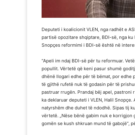
Deputeti i koalicionit VLEN, nga radhët e AS
partisë opozitare shqiptare, BDI-së, nga ku
Snopçes reformimi i BDI-së është në intere
“Apeli im ndaj BDI-së për tu reformuar. Vetë
popullit. Vërtetë që keni pasur shumë godit
dhënë llogari edhe për të bëmat, por edhe p
të gjithë rufetë nuk të godasin për të prishu
pastruar rrugën. Prandaj bëj apel, pastroni 
ka deklaruar deputeti i VLEN, Halil Snopçe. 
natyrshëm dhe duhet të ndodhë. Sipas tij 
vërtetë. „Nëse bënë gabim nuk e korrigjon g
gomën se kush shkruan mund të gabojë“, pë