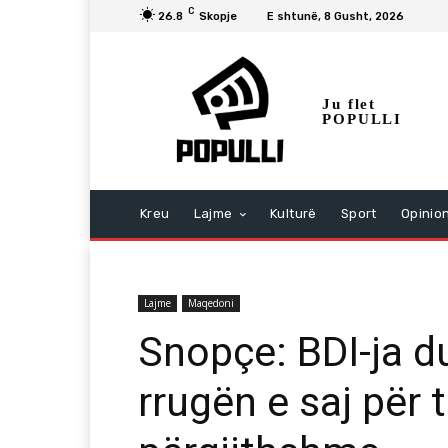
C
26.8
Skopje
E shtunë, 8 Gusht, 2026
Ju flet
POPULLI
Kreu
Lajme
Kulturë
Sport
Opinio
Lajme
Maqedoni
Snopçe: BDI-ja d
rrugën e saj për 