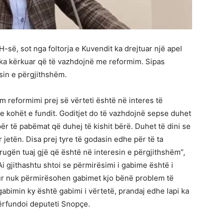
H-së, sot nga foltorja e Kuvendit ka drejtuar një apel
 ka kërkuar që të vazhdojnë me reformim. Sipas
sin e përgjithshëm.
m reformimi prej së vërteti është në interes të
je kohët e fundit. Goditjet do të vazhdojnë sepse duhet
ër të pabëmat që duhej të kishit bërë. Duhet të dini se
r jetën. Disa prej tyre të godasin edhe për të ta
rrugën tuaj gjë që është në interesin e përgjithshëm”,
Ai gjithashtu shtoi se përmirësimi i gabime është i
kur nuk përmirësohen gabimet kjo bënë problem të
abimin ky është gabimi i vërtetë, prandaj edhe lapi ka
rfundoi deputeti Snopçe.