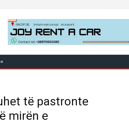
ne
uhet të pastronte
të mirën e