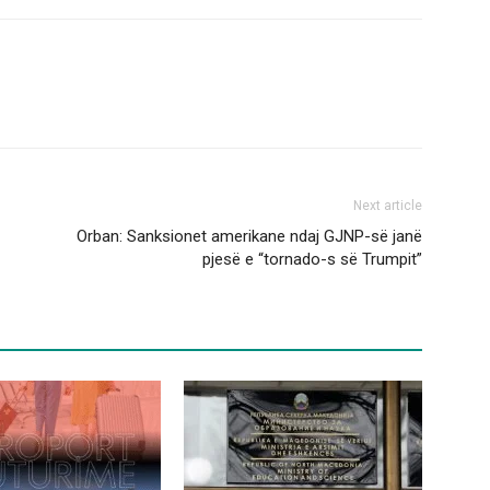
Next article
Orban: Sanksionet amerikane ndaj GJNP-së janë
pjesë e “tornado-s së Trumpit”