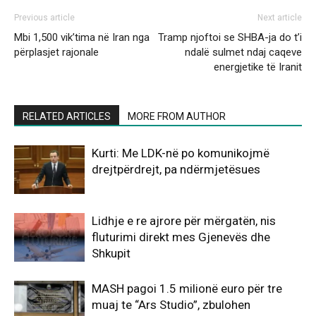
Previous article
Next article
Mbi 1,500 vik’tima në Iran nga
Tramp njoftoi se SHBA-ja do t’i
përplasjet rajonale
ndalë sulmet ndaj caqeve
energjetike të Iranit
RELATED ARTICLES
MORE FROM AUTHOR
Kurti: Me LDK-në po komunikojmë
drejtpërdrejt, pa ndërmjetësues
Lidhje e re ajrore për mërgatën, nis
fluturimi direkt mes Gjenevës dhe
Shkupit
MASH pagoi 1.5 milionë euro për tre
muaj te “Ars Studio”, zbulohen