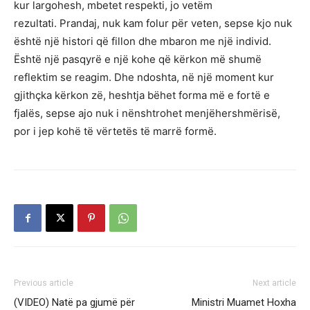
kur largohesh, mbetet respekti, jo vetëm
rezultati. Prandaj, nuk kam folur për veten, sepse kjo nuk
është një histori që fillon dhe mbaron me një individ.
Është një pasqyrë e një kohe që kërkon më shumë
reflektim se reagim. Dhe ndoshta, në një moment kur
gjithçka kërkon zë, heshtja bëhet forma më e fortë e
fjalës, sepse ajo nuk i nënshtrohet menjëhershmërisë,
por i jep kohë të vërtetës të marrë formë.
Previous article
Next article
(VIDEO) Natë pa gjumë për
Ministri Muamet Hoxha