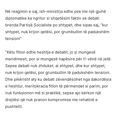
Në reagimin e saj, ish-ministrja edhe pse me një gjuhë
diplomatike ka ngritur si shqetësim faktin se debati
brenda Partisë Socialiste po shtypet, dhe sipas saj, “kur
shtypet, nuk krijon qetësi, por grumbullim të padukshëm
tensioni”
“Këtu fillon edhe heshtja e debatit, jo si mungesë
mendimesh, por si mungesë hapësire për t’i vënë në jetë.
Sepse debati nuk zhduket, ai shtypet, dhe kur shtypet,
nuk krijon qetësi, por grumbullim të padukshëm tensioni.
Dhe pikërisht aty ku debati zëvendësohet nga dakordësia
e heshtur, meritokracia fillon të përmendet si parim, por
nuk funksionon më si praktikë, sepse ajo kërkon një
drejtësi që nuk pranon kompromise me rehatinë e
pushtetit.