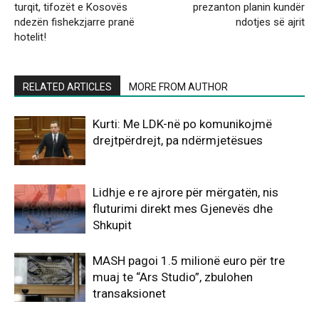
turqit, tifozët e Kosovës
prezanton planin kundër
ndezën fishekzjarre pranë
ndotjes së ajrit
hotelit!
RELATED ARTICLES
MORE FROM AUTHOR
Kurti: Me LDK-në po komunikojmë
drejtpërdrejt, pa ndërmjetësues
Lidhje e re ajrore për mërgatën, nis
fluturimi direkt mes Gjenevës dhe
Shkupit
MASH pagoi 1.5 milionë euro për tre
muaj te “Ars Studio”, zbulohen
transaksionet