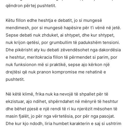
qëndron përtej pushtetit.
Këtu fillon edhe heshtja e debatit, jo si mungesë
mendimesh, por si mungesë hapësire për t’i vënë në jetë.
Sepse debati nuk zhduket, ai shtypet, dhe kur shtypet,
nuk krijon qetësi, por grumbullim të padukshëm tensioni.
Dhe pikërisht aty ku debati zëvendësohet nga dakordësia
e heshtur, meritokracia fillon të përmendet si parim, por
nuk funksionon më si praktikë, sepse ajo kërkon një
drejtësi që nuk pranon kompromise me rehatinë e
pushtetit.
Në këtë klimë, frika nuk ka nevojë të shpallet për të
ekzistuar, ajo ndihet, shpërndahet në mënyrë të heshtur
dhe bëhet pjesë e një rendi të ri ku njerëzit mësohen të
masin fjalët, jo për nga vërtetësia, por për nga pasojat.
Dhe kur kjo ndodh, liria humbet karakterin e saj si ushtrim