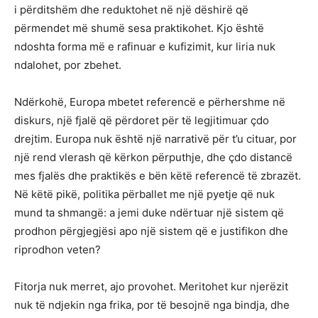
i përditshëm dhe reduktohet në një dëshirë që
përmendet më shumë sesa praktikohet. Kjo është
ndoshta forma më e rafinuar e kufizimit, kur liria nuk
ndalohet, por zbehet.
Ndërkohë, Europa mbetet referencë e përhershme në
diskurs, një fjalë që përdoret për të legjitimuar çdo
drejtim. Europa nuk është një narrativë për t’u cituar, por
një rend vlerash që kërkon përputhje, dhe çdo distancë
mes fjalës dhe praktikës e bën këtë referencë të zbrazët.
Në këtë pikë, politika përballet me një pyetje që nuk
mund ta shmangë: a jemi duke ndërtuar një sistem që
prodhon përgjegjësi apo një sistem që e justifikon dhe
riprodhon veten?
Fitorja nuk merret, ajo provohet. Meritohet kur njerëzit
nuk të ndjekin nga frika, por të besojnë nga bindja, dhe