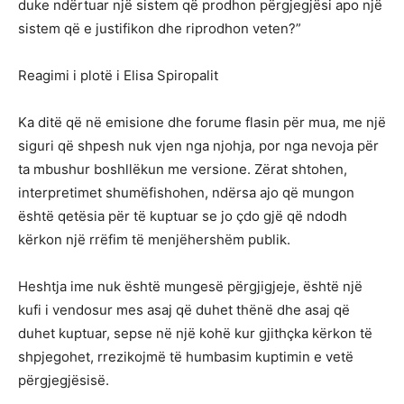
duke ndërtuar një sistem që prodhon përgjegjësi apo një
sistem që e justifikon dhe riprodhon veten?”
Reagimi i plotë i Elisa Spiropalit
Ka ditë që në emisione dhe forume flasin për mua, me një
siguri që shpesh nuk vjen nga njohja, por nga nevoja për
ta mbushur boshllëkun me versione. Zërat shtohen,
interpretimet shumëfishohen, ndërsa ajo që mungon
është qetësia për të kuptuar se jo çdo gjë që ndodh
kërkon një rrëfim të menjëhershëm publik.
Heshtja ime nuk është mungesë përgjigjeje, është një
kufi i vendosur mes asaj që duhet thënë dhe asaj që
duhet kuptuar, sepse në një kohë kur gjithçka kërkon të
shpjegohet, rrezikojmë të humbasim kuptimin e vetë
përgjegjësisë.