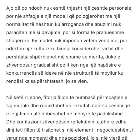
Ajo që po ndodh nuk është thjesht një çështje personale,
por një shfaqje e një modeli që po zgjerohet me një
normalitet të heshtur, ku arroganca dhe abuzimi nuk
paraqiten më si devijime, por si forma të pranueshme
shoqërore. Ky model nuk imponon vetëm vendime, por
ndërton një kulturë ku bindja konsiderohet virtyt dhe
përshtatja shpërblehet më shumë se merita, duke e
zhvendosur gradualisht politikën nga një hapësirë e
konkurrencës së ideve në një strukturë të mbyllur ku
rëndësi ka sa përshtatesh, jo sa vlen.
Në këtë rrjedhë, fitorja fillon të humbasë përmbajtjen e
saj morale dhe reduktohet në rezultat, ndërsa besimi që
e legjitimon atë dobësohet në mënyrë të padukshme.
Dhe kur iluzioni zëvendëson reflektimin, atëherë edhe
dinjiteti fillon të trajtohet si një element i negociueshëm, i
varur nga momenti dhe nga pozicioni, jo si një vlerë që