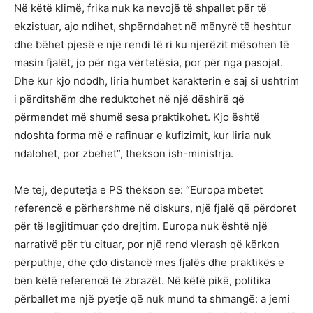
Në këtë klimë, frika nuk ka nevojë të shpallet për të
ekzistuar, ajo ndihet, shpërndahet në mënyrë të heshtur
dhe bëhet pjesë e një rendi të ri ku njerëzit mësohen të
masin fjalët, jo për nga vërtetësia, por për nga pasojat.
Dhe kur kjo ndodh, liria humbet karakterin e saj si ushtrim
i përditshëm dhe reduktohet në një dëshirë që
përmendet më shumë sesa praktikohet. Kjo është
ndoshta forma më e rafinuar e kufizimit, kur liria nuk
ndalohet, por zbehet”, thekson ish-ministrja.
Me tej, deputetja e PS thekson se: “Europa mbetet
referencë e përhershme në diskurs, një fjalë që përdoret
për të legjitimuar çdo drejtim. Europa nuk është një
narrativë për t’u cituar, por një rend vlerash që kërkon
përputhje, dhe çdo distancë mes fjalës dhe praktikës e
bën këtë referencë të zbrazët. Në këtë pikë, politika
përballet me një pyetje që nuk mund ta shmangë: a jemi