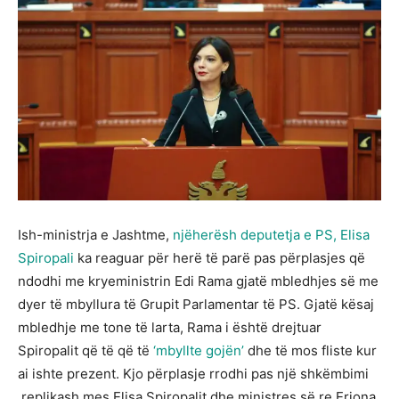
Ish-ministrja e Jashtme,
njëherësh deputetja e PS, Elisa
Spiropali
ka reaguar për herë të parë pas përplasjes që
ndodhi me kryeministrin Edi Rama gjatë mbledhjes së me
dyer të mbyllura të Grupit Parlamentar të PS. Gjatë kësaj
mbledhje me tone të larta, Rama i është drejtuar
Spiropalit që të që të
‘mbyllte gojën’
dhe të mos fliste kur
ai ishte prezent. Kjo përplasje rrodhi pas një shkëmbimi
replikash mes Elisa Spiropalit dhe ministres së re Erjona