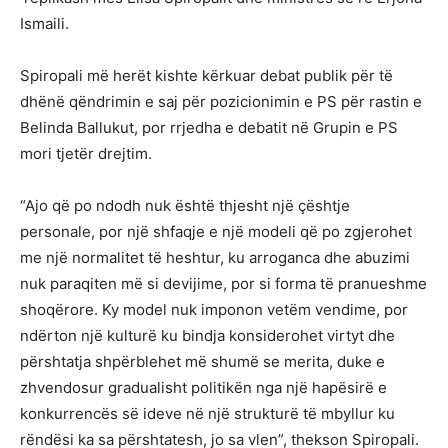
Ismaili.
Spiropali më herët kishte kërkuar debat publik për të
dhënë qëndrimin e saj për pozicionimin e PS për rastin e
Belinda Ballukut, por rrjedha e debatit në Grupin e PS
mori tjetër drejtim.
“Ajo që po ndodh nuk është thjesht një çështje
personale, por një shfaqje e një modeli që po zgjerohet
me një normalitet të heshtur, ku arroganca dhe abuzimi
nuk paraqiten më si devijime, por si forma të pranueshme
shoqërore. Ky model nuk imponon vetëm vendime, por
ndërton një kulturë ku bindja konsiderohet virtyt dhe
përshtatja shpërblehet më shumë se merita, duke e
zhvendosur gradualisht politikën nga një hapësirë e
konkurrencës së ideve në një strukturë të mbyllur ku
rëndësi ka sa përshtatesh, jo sa vlen”, thekson Spiropali.